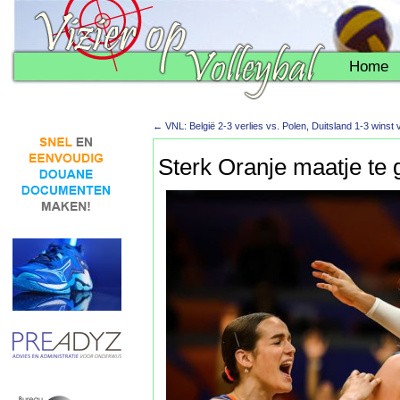
Home
←
VNL: België 2-3 verlies vs. Polen, Duitsland 1-3 winst
Sterk Oranje maatje te g