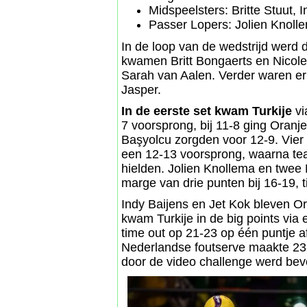
Midspeelsters: Britte Stuut, 
Passer Lopers: Jolien Knoll
In de loop van de wedstrijd werd 
kwamen Britt Bongaerts en Nicole
Sarah van Aalen. Verder waren er
Jasper.
In de eerste set kwam Turkije
vi
7 voorsprong, bij 11-8 ging Oranj
Başyolcu zorgden voor 12-9. Vier 
een 12-13 voorsprong, waarna tea
hielden. Jolien Knollema en twe
marge van drie punten bij 16-19, t
Indy Baijens en Jet Kok bleven Or
kwam Turkije in de big points vi
time out op 21-23 op één puntje af
Nederlandse foutserve maakte 23-
door de video challenge werd bev