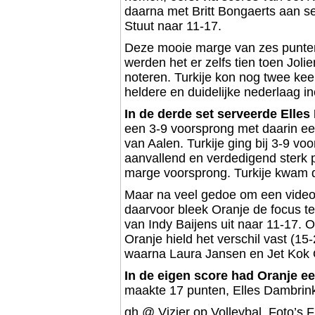
daarna met Britt Bongaerts aan se
Stuut naar 11-17.
Deze mooie marge van zes punten 
werden het er zelfs tien toen Joli
noteren. Turkije kon nog twee ke
heldere en duidelijke nederlaag i
In de derde set serveerde Elle
een 3-9 voorsprong met daarin ee
van Aalen. Turkije ging bij 3-9 vo
aanvallend en verdedigend sterk 
marge voorsprong. Turkije kwam da
Maar na veel gedoe om een video
daarvoor bleek Oranje de focus t
van Indy Baijens uit naar 11-17. O
Oranje hield het verschil vast (1
waarna Laura Jansen en Jet Kok 
In de eigen score had Oranje e
maakte 17 punten, Elles Dambrink
gh @ Vizier op Volleybal. Foto’s 