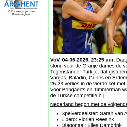
VoV is een project van
Bureau Arghent
VoV, 04-06-2026. 23:25 uur.
Daags
stond voor de Oranje dames de v
Tegenstander Turkije, dat gistere
Vargas, Baladin, Günes en Erdem 
25-23 verlies in de vierde set m
Voor Bongaerts en Timmerman war
de Turkse competitie bij.
Nederland begon met de volgende 
Spelverdeelster: Sarah van A
Libero: Florien Reesink
Diagonaal: Elles Dambrink