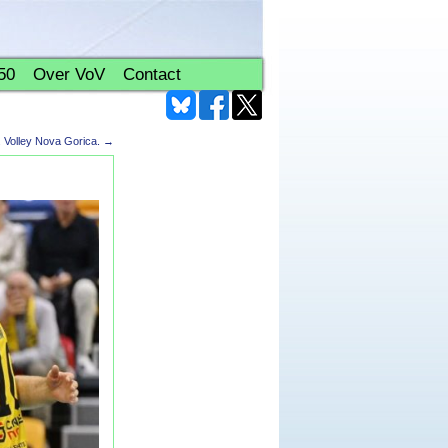
50
Over VoV
Contact
 Volley Nova Gorica.
→