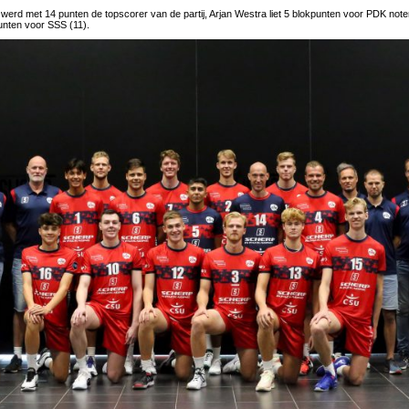
erd met 14 punten de topscorer van de partij, Arjan Westra liet 5 blokpunten voor PDK not
nten voor SSS (11).