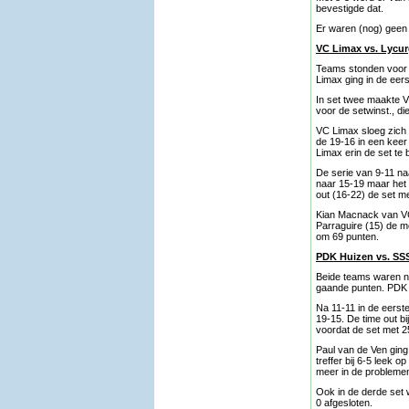
bevestigde dat.
Er waren (nog) geen 
VC Limax vs. Lycurg
Teams stonden voor be
Limax ging in de eers
In set twee maakte 
voor de setwinst., d
VC Limax sloeg zich 
de 19-16 in een keer 
Limax erin de set te 
De serie van 9-11 na
naar 15-19 maar het 
out (16-22) de set m
Kian Macnack van VC
Parraguire (15) de m
om 69 punten.
PDK Huizen vs. SSS,
Beide teams waren na
gaande punten. PDK 
Na 11-11 in de eerst
19-15. De time out bi
voordat de set met 2
Paul van de Ven ging 
treffer bij 6-5 leek 
meer in de probleme
Ook in de derde set 
0 afgesloten.