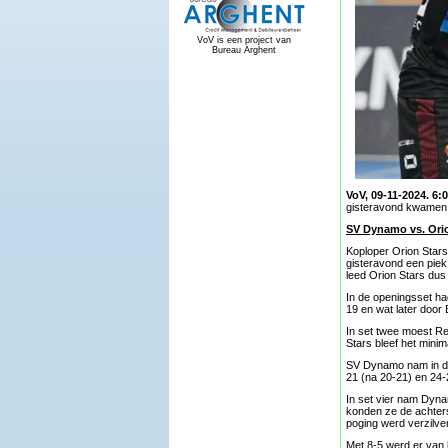
VoV is een project van
Bureau Arghent
VoV, 09-11-2024. 6:
gisteravond kwamen a
SV Dynamo vs. Orion
Koploper Orion Stars
gisteravond een piek
leed Orion Stars dus
In de openingsset ha
19 en wat later door
In set twee moest Re
Stars bleef het mini
SV Dynamo nam in de 
21 (na 20-21) en 24-
In set vier nam Dyna
konden ze de achters
poging werd verzilve
Met 8-5 werd er van 