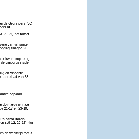
 van de Groningers. VC
meer af.
, 23-24) net tekort
rie van vijf punten
de poging slaagde VC
Limax kwam nog terug
a de Limburgse side
16) en Vincente
en score had van 63
daarmee gepaard
n de marge uit naar
 de 21-17 en 23-19,
. De aansluitende
oop (16-12, 20-16) niet
en de wedstrijd met 3-