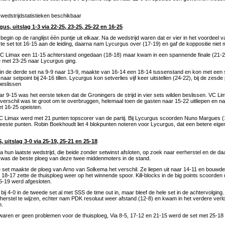
wedstrijdstatistieken beschikbaar
us, uitslag 1-3 via 22-25, 23-25, 25-22 en 16-25
gin op de ranglijst één puntje uit elkaar. Na de wedstrijd waren dat er vier in het voordeel
te set tot 16-15 aan de leiding, daarna nam Lycurgus over (17-19) en gaf de koppositie niet 
VC Limax een 11-15 achterstand ongedaan (18-18) maar kwam in een spannende finale (21-23
ie met 23-25 naar Lycurgus ging.
in de derde set na 9-9 naar 13-9, maakte van 16-14 een 18-14 tussenstand en kon met een se
naar setpoint bij 24-16 tillen. Lycurgus kon setverlies vijf keer uitstellen (24-22), bij de zes
beslissen
ar 9-15 was het eerste teken dat de Groningers de strijd in vier sets wilden beslissen. VC 
verschil was te groot om te overbruggen, helemaal toen de gasten naar 15-22 uitliepen en n
et 16-25 opeisten.
 Limax werd met 21 punten topscorer van de partij. Bij Lycurgus scoorden Nuno Margues (
eeste punten. Robin Boekhoudt liet 4 blokpunten noteren voor Lycurgus, dat een betere eig
 uitslag 3-0 via 25-19, 25-21 en 25-18
 hun laatste wedstrijd, die beide zonder setwinst afsloten, op zoek naar eerherstel en de 
was de beste ploeg van deze twee middenmoters in de stand.
e set maakte de ploeg van Arno van Solkema het verschil. Ze liepen uit naar 14-11 en bouwde
j 18-17 zette de thuisploeg weer op het winnende spoor. Kill-blocks in de big points scoorden
5-19 werd afgesloten.
bij 4-0 in de tweede set al met SSS de time out in, maar bleef de hele set in de achtervolging
op herstel te wijzen, echter nam PDK resoluut weer afstand (12-8) en kwam in het verdere verl
n.
waren er geen problemen voor de thuisploeg, Via 8-5, 17-12 en 21-15 werd de set met 25-18 