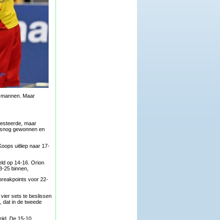
de mannen. Maar
resteerde, maar
 alsnog gewonnen en
oops uitliep naar 17-
eld op 14-16. Orion
3-25 binnen,
breakpoints voor 22-
.
ier sets te beslissen
 dat in de tweede
ijd. De 15-10