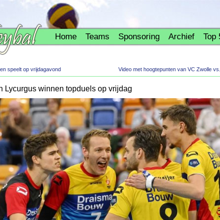
Home
Teams
Sponsoring
Archief
Top 
en speelt op vrijdagavond
Video met hoogtepunten van VC Zwolle vs.
Lycurgus winnen topduels op vrijdag