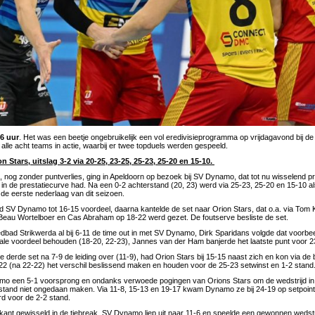
06 uur
. Het was een beetje ongebruikelijk een vol eredivisieprogramma op vrijdagavond bij 
lle acht teams in actie, waarbij er twee topduels werden gespeeld.
 Stars, uitslag 3-2 via 20-25, 23-25, 25-23, 25-20 en 15-10.
, nog zonder puntverlies, ging in Apeldoorn op bezoek bij SV Dynamo, dat tot nu wisselend p
 in de prestatiecurve had. Na een 0-2 achterstand (20, 23) werd via 25-23, 25-20 en 15-10
 de eerste nederlaag van dit seizoen.
d SV Dynamo tot 16-15 voordeel, daarna kantelde de set naar Orion Stars, dat o.a. via Tom K
 Beau Wortelboer en Cas Abraham op 18-22 werd gezet. De foutserve besliste de set.
dbad Strikwerda al bij 6-11 de time out in met SV Dynamo, Dirk Sparidans volgde dat voorbe
male voordeel behouden (18-20, 22-23), Jannes van der Ham banjerde het laatste punt voor 2
derde set na 7-9 de leiding over (11-9), had Orion Stars bij 15-15 naast zich en kon via de 
22 (na 22-22) het verschil beslissend maken en houden voor de 25-23 setwinst en 1-2 stand
mo een 5-1 voorsprong en ondanks verwoede pogingen van Orions Stars om de wedstrijd in v
tand niet ongedaan maken. Via 11-8, 15-13 en 19-17 kwam Dynamo ze bij 24-19 op setpoint,
rd voor de 2-2 stand.
kant gewisseld in de tiebreak, SV Dynamo liep uit naar 11-6 en speelde een gewonnen wedstr