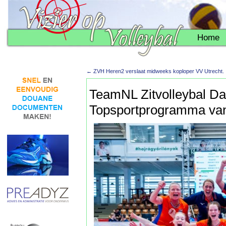
Home
←
ZVH Heren2 verslaat midweeks koploper VV Utrecht.
TeamNL Zitvolleybal D
Topsportprogramma va