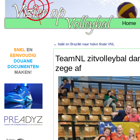
Home
←
Italië en Brazilië naar halve finale VNL
TeamNL zitvolleybal da
zege af