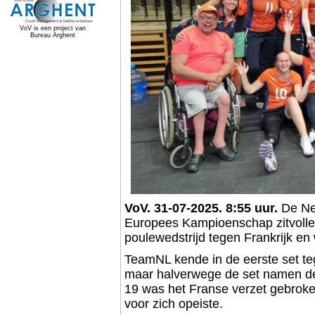
VoV is een project van
Bureau Arghent
VoV. 31-07-2025. 8:55 uur.
De Ned
Europees Kampioenschap zitvolley
poulewedstrijd tegen Frankrijk en
TeamNL kende in de eerste set te
maar halverwege de set namen de
19 was het Franse verzet gebroke
voor zich opeiste.