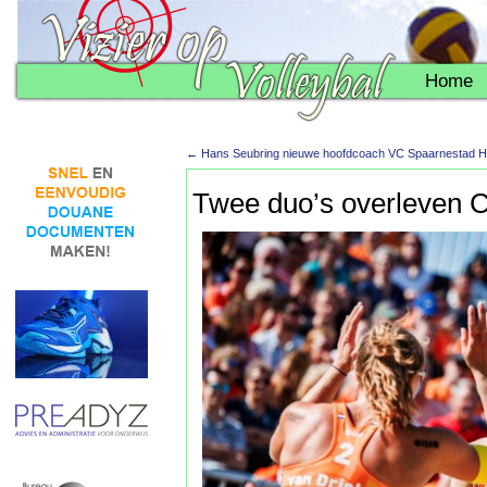
Home
←
Hans Seubring nieuwe hoofdcoach VC Spaarnestad 
Twee duo’s overleven C