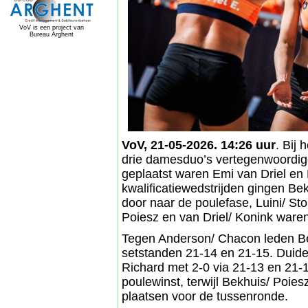
VoV is een project van
Bureau Arghent
VoV, 21-05-2026. 14:26 uur
. Bij
drie damesduo’s vertegenwoordigd
geplaatst waren Emi van Driel en 
kwalificatiewedstrijden gingen 
door naar de poulefase, Luini/ Sto
Poiesz en van Driel/ Konink waren
Tegen Anderson/ Chacon leden Be
setstanden 21-14 en 21-15. Duidel
Richard met 2-0 via 21-13 en 21-
poulewinst, terwijl Bekhuis/ Poie
plaatsen voor de tussenronde.