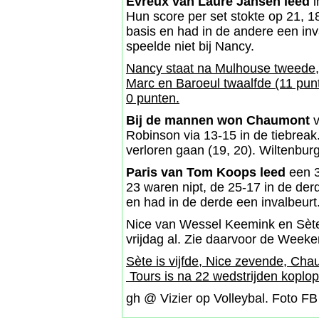
Evreux van Laure Jansen leed
i
Hun score per set stokte op 21, 1
basis en had in de andere een inv
speelde niet bij Nancy.
Nancy staat na Mulhouse tweede, P
Marc en Baroeul twaalfde (11 punte
0 punten.
Bij de mannen won Chaumont
v
Robinson via 13-15 in de tiebrea
verloren gaan (19, 20). Wiltenbur
Paris van Tom Koops leed
een 3
23 waren nipt, de 25-17 in de der
en had in de derde een invalbeurt.
Nice van Wessel Keemink en Sèt
vrijdag al. Zie daarvoor de Week
Sète is vijfde, Nice zevende, Cha
Tours is na 22 wedstrijden koplope
gh @ Vizier op Volleybal. Foto FB