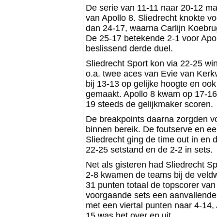
De serie van 11-11 naar 20-12 maa
van Apollo 8. Sliedrecht knokte 
dan 24-17, waarna Carlijn Koebru
De 25-17 betekende 2-1 voor Apol
beslissend derde duel.
Sliedrecht Sport kon via 22-25 win
o.a. twee aces van Evie van Ker
bij 13-13 op gelijke hoogte en oo
gemaakt. Apollo 8 kwam op 17-16 e
19 steeds de gelijkmaker scoren.
De breakpoints daarna zorgden voo
binnen bereik. De foutserve en e
Sliedrecht ging de time out in en
22-25 setstand en de 2-2 in sets.
Net als gisteren had Sliedrecht Sp
2-8 kwamen de teams bij de veldw
31 punten totaal de topscorer van d
voorgaande sets een aanvallende 
met een viertal punten naar 4-14, 
15 was het over en uit.