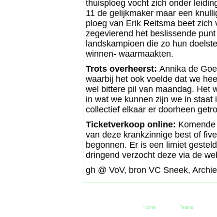
thuisploeg vocht zich onder leidi
11 de gelijkmaker maar een knulli
ploeg van Erik Reitsma beet zich
zegevierend het beslissende pun
landskampioen die zo hun doelst
winnen- waarmaakten.
Trots overheerst:
Annika de Goed
waarbij het ook voelde dat we hee
wel bittere pil van maandag. Het w
in wat we kunnen zijn we in staat i
collectief elkaar er doorheen get
Ticketverkoop online:
Komende z
van deze krankzinnige best of fiv
begonnen. Er is een limiet gestel
dringend verzocht deze via de we
gh @ VoV, bron VC Sneek, Archie
Home
Teams