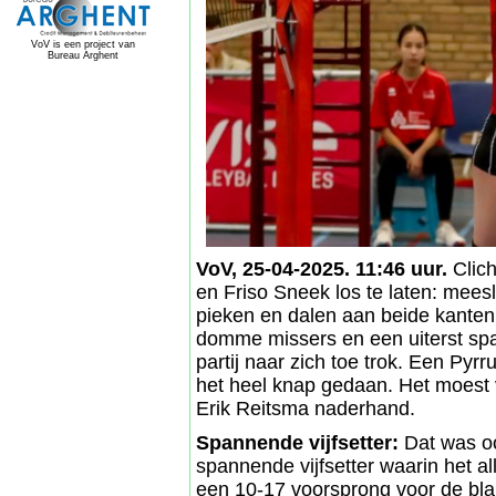
VoV is een project van
Bureau Arghent
VoV, 25-04-2025. 11:46 uur.
Clich
en Friso Sneek los te laten: meesl
pieken en dalen aan beide kante
domme missers en een uiterst spa
partij naar zich toe trok. Een Py
het heel knap gedaan. Het moest v
Erik Reitsma naderhand.
Spannende vijfsetter:
Dat was oo
spannende vijfsetter waarin het al
een 10-17 voorsprong voor de b