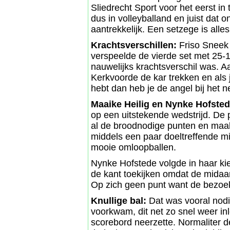
Sliedrecht Sport voor het eerst i
dus in volleyballand en juist dat
aantrekkelijk. Een setzege is all
Krachtsverschillen:
Friso Sneek
verspeelde de vierde set met 25
nauwelijks krachtsverschil was. A
Kerkvoorde de kar trekken en als 
hebt dan heb je de angel bij het ne
Maaike Heilig en Nynke Hofste
op een uitstekende wedstrijd. De p
al de broodnodige punten en maakte
middels een paar doeltreffende mi
mooie omloopballen.
Nynke Hofstede volgde in haar kie
de kant toekijken omdat de midaan
Op zich geen punt want de bezoeke
Knullige bal:
Dat was vooral nodi
voorkwam, dit net zo snel weer in
scorebord neerzette. Normaliter d