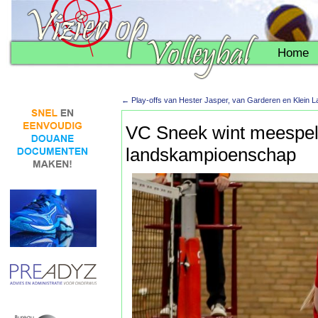
Home
←
Play-offs van Hester Jasper, van Garderen en Klein L
VC Sneek wint meespel
landskampioenschap