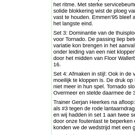
het ritme. Met sterke servicebeur
solide blokkering wist de ploeg v
vast te houden. Emmen’95 bleef 
het langste eind.
Set 3: Dominantie van de thuisploe
voor Tornado. De passing liep bet
variatie kon brengen in het aanva
onder leiding van een niet klopp
door het midden van Floor Waller
16.
Set 4: Afmaken in stijl: Ook in de
moeilijk te kloppen is. De druk
niet meer in hun spel. Tornado sl
Overmeer en stelde daarmee de 3-
Trainer Gerjan Heerkes na afloop: 
als #3 tegen de rode lantaarndra
en wij hadden in set 1 aan twee s
door onze foutenlast te beperken
konden we de wedstrijd met een g