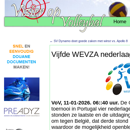
Home
←
SV Dynamo doet goede zaken met winst vs. Apollo 8
Vijfde WEVZA nederlaag
VoV, 11-01-2026. 06::40 uur.
De O
toernooi in Portugal vier nederlag
stonden ze laatste en de uitdaging 
om tegen België, dat derde stond 
waardoor de mogelijkheid openble