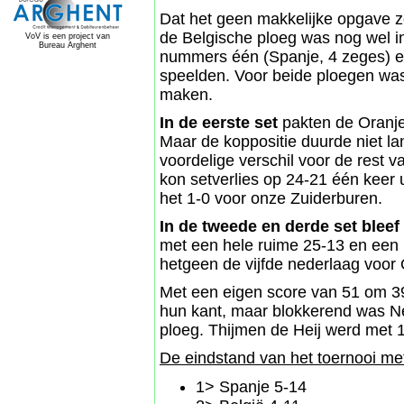
Dat het geen makkelijke opgave z
de Belgische ploeg was nog wel in
VoV is een project van
Bureau Arghent
nummers één (Spanje, 4 zeges) en
speelden. Voor beide ploegen wa
maken.
In de eerste set
pakten de Oranje
Maar de koppositie duurde niet la
voordelige verschil voor de rest v
kon setverlies op 24-21 één keer 
het 1-0 voor onze Zuiderburen.
In de tweede en derde set bleef
met een hele ruime 25-13 en een 
hetgeen de vijfde nederlaag voor
Met een eigen score van 51 om 39
hun kant, maar blokkerend was N
ploeg. Thijmen de Heij werd met 1
De eindstand van het toernooi m
1> Spanje 5-14