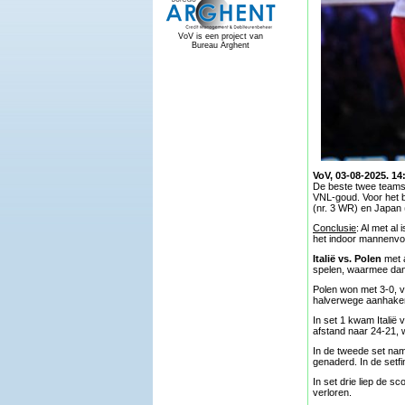
VoV is een project van
Bureau Arghent
VoV, 03-08-2025. 14
De beste twee teams 
VNL-goud. Voor het b
(nr. 3 WR) en Japan 
Conclusie
: Al met a
het indoor mannenvol
Italië vs. Polen
met 
spelen, waarmee dan 
Polen won met 3-0, v
halverwege aanhaken
In set 1 kwam Italië 
afstand naar 24-21, 
In de tweede set nam 
genaderd. In de setf
In set drie liep de 
verloren.