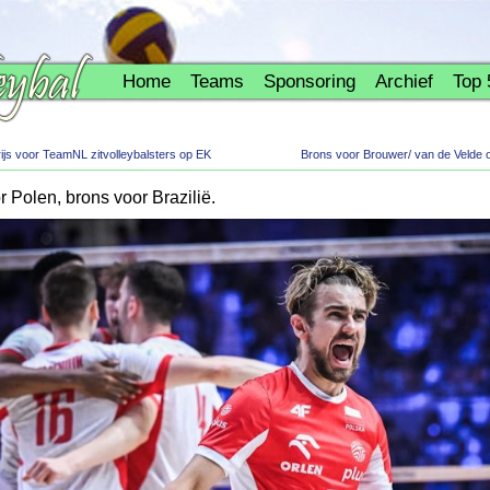
Home
Teams
Sponsoring
Archief
Top 
rijs voor TeamNL zitvolleybalsters op EK
Brons voor Brouwer/ van de Velde 
 Polen, brons voor Brazilië.