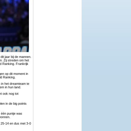
it jaar bij de mannen.
. Zij streden om het
d Ranking. Frankrijk
en op dit moment in
ld Ranking.
h in het dreamteam te
em in hun land.
t ook nog tot
en in de big points
t één puntje was
wonnen.
t 25-14 en dus met 3-0