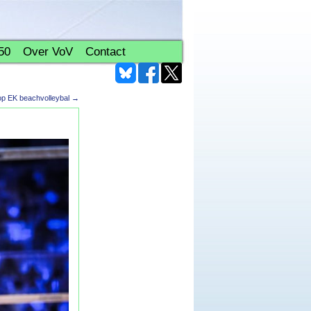
50
Over VoV
Contact
op EK beachvolleybal
→