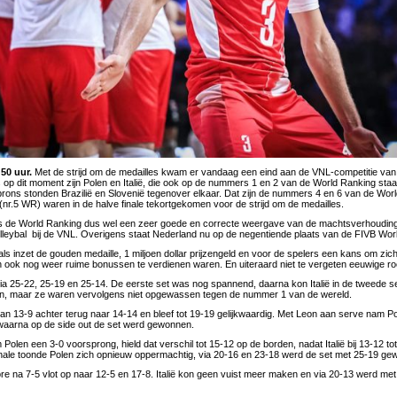
:50 uur.
Met de strijd om de medailles kwam er vandaag een eind aan de VNL-competitie van d
op dit moment zijn Polen en Italië, die ook op de nummers 1 en 2 van de World Ranking staan
rons stonden Brazilië en Slovenië tegenover elkaar. Dat zijn de nummers 4 en 6 van de Worl
(nr.5 WR) waren in de halve finale tekortgekomen voor de strijd om de medailles.
l is de World Ranking dus wel een zeer goede en correcte weergave van de machtsverhouding
leybal bij de VNL. Overigens staat Nederland nu op de negentiende plaats van de FIVB Wor
als inzet de gouden medaille, 1 miljoen dollar prijzengeld en voor de spelers een kans om zic
ook nog weer ruime bonussen te verdienen waren. En uiteraard niet te vergeten eeuwige ro
ia 25-22, 25-19 en 25-14. De eerste set was nog spannend, daarna kon Italië in de tweede se
, maar ze waren vervolgens niet opgewassen tegen de nummer 1 van de wereld.
van 13-9 achter terug naar 14-14 en bleef tot 19-19 gelijkwaardig. Met Leon aan serve nam Pol
waarna op de side out de set werd gewonnen.
Polen een 3-0 voorsprong, hield dat verschil tot 15-12 op de borden, nadat Italië bij 13-12 to
inale toonde Polen zich opnieuw oppermachtig, via 20-16 en 23-18 werd de set met 25-19 ge
score na 7-5 vlot op naar 12-5 en 17-8. Italië kon geen vuist meer maken en via 20-13 werd me