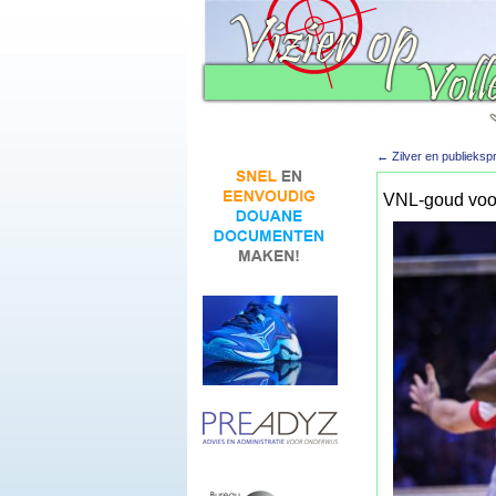
←
Zilver en publieksp
VNL-goud voor