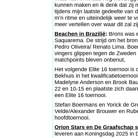
kunnen maken en ik denk dat zij 
tijdens mijn laatste gedeelte van 
m’n ritme en uiteindelijk weer te v
meer vertellen over waar dit zal zij
Beachen in Brazilië
:
Brons was e
Saquarema. De strijd om het bron
Pedro Oliveira/ Renato Lima. Boe
vingers glippen tegen de Zweden 
matchpoints bleven onbenut,
Het volgende Elite 16 toernooi is o
Bekhuis in het kwalificatietoerno
Madelyne Anderson en Brook Baue
22 en 10-15 en plaatste zich daar
een Elite 16 toernooi.
Stefan Boermans en Yorick de Gro
Velde/Alexander Brouwer en Rub
hoofdtoernooi.
Orion Stars en De Graafschap 
leveren aan Koningsdag 2025 in 