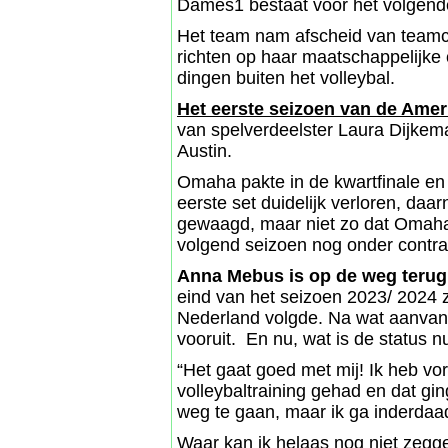
Dames1 bestaat voor het volgende 
Het team nam afscheid van teamca
richten op haar maatschappelijke 
dingen buiten het volleybal.
Het eerste seizoen van de Ame
van spelverdeelster Laura Dijkema
Austin.
Omaha pakte in de kwartfinale en h
eerste set duidelijk verloren, da
gewaagd, maar niet zo dat Omaha
volgend seizoen nog onder contra
Anna Mebus is op de weg terug
eind van het seizoen 2023/ 2024 
Nederland volgde. Na wat aanvank
vooruit. En nu, wat is de status n
“Het gaat goed met mij! Ik heb vo
volleybaltraining gehad en dat g
weg te gaan, maar ik ga inderdaa
Waar kan ik helaas nog niet zegg