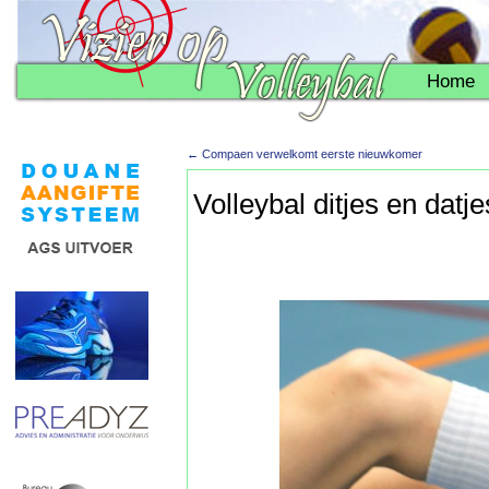
Home
←
Compaen verwelkomt eerste nieuwkomer
Volleybal ditjes en datje