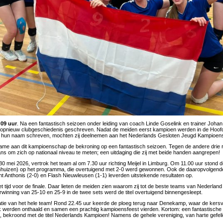
:09 uur
. Na een fantastisch seizoen onder leiding van coach Linde Goselink en trainer Johan
nieuw clubgeschiedenis geschreven. Nadat de meiden eerst kampioen werden in de Hoof
 hun naam schreven, mochten zij deelnemen aan het Nederlands Gesloten Jeugd Kampioe
me aan dit kampioenschap de bekroning op een fantastisch seizoen. Tegen de andere drie
ns om zich op nationaal niveau te meten; een uitdaging die zij met beide handen aangrepen!
0 mei 2026, vertrok het team al om 7.30 uur richting Meijel in Limburg. Om 11.00 uur stond d
huizen) op het programma, die overtuigend met 2-0 werd gewonnen. Ook de daaropvolgende
nt Anthonis (2-0) en Flash Nieuwleusen (1-1) leverden uitstekende resultaten op.
 tijd voor de finale. Daar lieten de meiden zien waarom zij tot de beste teams van Nederlan
inning van 25-10 en 25-9 in de twee sets werd de titel overtuigend binnengesleept.
atie van het hele team! Rond 22.45 uur keerde de ploeg terug naar Denekamp, waar de kers
k werden onthaald en samen een prachtig kampioensfeest vierden. Kortom: een fantastische a
n, bekroond met de titel Nederlands Kampioen! Namens de gehele vereniging, van harte gefelic