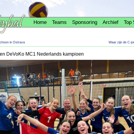
Home
Teams
Sponsoring
Archief
Top 
Schoon in Ostrava
Waar zijn de C-
den DeVoKo MC1 Nederlands kampioen