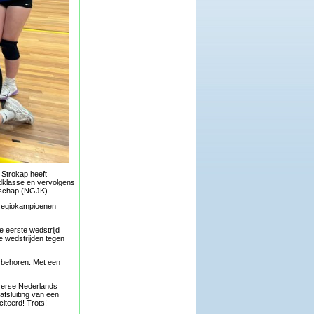
 Strokap heeft
dklasse en vervolgens
nschap (NGJK).
 regiokampioenen
e eerste wedstrijd
 wedstrijden tegen
d behoren. Met een
verse Nederlands
fsluiting van een
iteerd! Trots!