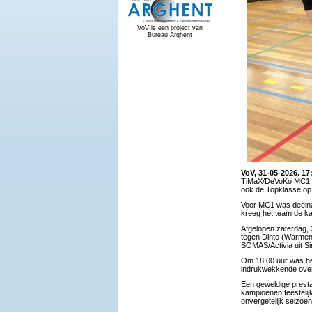
VoV is een project van
Bureau Arghent
VoV, 31-05-2026. 17
TiMaX/DeVoKo MC1 op
ook de Topklasse op
Voor MC1 was deelna
kreeg het team de ka
Afgelopen zaterdag, 3
tegen Dinto (Warmen
SOMAS/Activia uit Si
Om 18.00 uur was het
indrukwekkende overw
Een geweldige prest
kampioenen feestelij
onvergetelijk seizoe