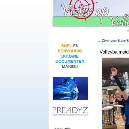
←
Zilver voor Stam/ 
Volleybalmei