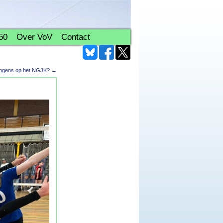
50
Over VoV
Contact
jongens op het NGJK?
→