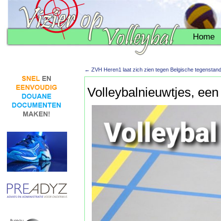
Home
←
ZVH Heren1 laat zich zien tegen Belgische tegenstan
Volleybalnieuwtjes, een