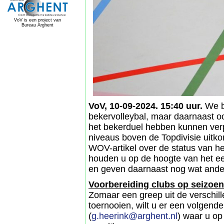
VoV is een project van
Bureau Arghent
VoV, 10-09-2024. 15:40 uur.
We bl
bekervolleybal, maar daarnaast o
het bekerduel hebben kunnen ver
niveaus boven de Topdivisie uitk
WOV-artikel over de status van h
houden u op de hoogte van het ee
en geven daarnaast nog wat andere
Voorbereiding clubs op seizoen
Zomaar een greep uit de verschil
toernooien, wilt u er een volgend
(
g.heerink@arghent.nl
) waar u op