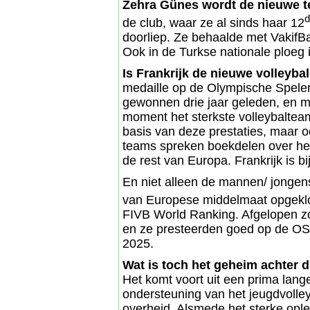
Zehra Günes wordt de nieuwe 
d
de club, waar ze al sinds haar 12
doorliep. Ze behaalde met VakifBa
Ook in de Turkse nationale ploeg i
Is Frankrijk de nieuwe volleyb
medaille op de Olympische Spelen
gewonnen drie jaar geleden, en me
moment het sterkste volleybaltea
basis van deze prestaties, maar 
teams spreken boekdelen over het
de rest van Europa. Frankrijk is b
En niet alleen de mannen/ jongen
van Europese middelmaat opgek
FIVB World Ranking. Afgelopen z
en ze presteerden goed op de OS i
2025.
Wat is toch het geheim achter d
Het komt voort uit een prima lange
ondersteuning van het jeugdvolley
overheid. Alsmede het sterke oplei