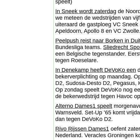
speelt)
In Sneek wordt zaterdag
de Noord
we meteen de wedstrijden van vi
uiteraard de gastploeg VC Snee
Apeldoorn, Apollo 8 en VC Zwolle
Peelpush reist naar Borken in Dui
Bundesliga teams.
Sliedrecht Sp
een Belgische tegenstander. Eer
tegen Roeselare.
In Denekamp heeft DeVoKo een
d
bekerverplichting op maandag. Op
D2, Sudosa-Desto D2, Pegasus, Kr
Op zondag speelt DeVoKo nog ee
de bekerwedstrijd tegen Havoc o
Alterno Dames1 speelt
morgenavon
Warnsveld. Set-Up ’65 komt vrijda
dan tegen DeVoKo D2.
Rivo Rijssen Dames1
oefent zate
Nederland. Veracles Groningen ko