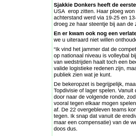
Sjakkie Donkers heeft de eerste
USA erop zitten. Haar ploeg won h
achterstand werd via 19-25 en 13-1
droeg ze haar steentje bij aan de
En er kwam ook nog een verlate
we u uiteraard niet willen onthoud
“Ik vind het jammer dat de competi
op nationaal niveau is volleybal b
van wedstrijden haalt toch een bee
valide logistieke redenen zijn, maa
publiek zien wat je kunt.
De bekeropzet is begrijpelijk, maa
Topdivisie of lager spelen. Vanuit
door naar de volgende ronde, zod
vooral tegen elkaar mogen spelen.
af. De 22 overgebleven teams kom
tegen. Ik snap dat vanuit de eredi
maar een compensatie) van de weds
doos dus.