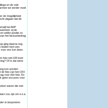
llinga
en de vele
waarmee we eerder nooit
er de mogelijkheid
ocht uitgaan dat de
erwijl het ANP
 wanneer zij de
zen welke positie ze
 van het factuurbedrag
rop ging daarna nog
en boden hem een
s voor ons kon doen.
n foto stel 100 keer
ning? Of is dat winst
ting kon worden
t de foto van het CEV
rag voor één foto. En
ook geen excuses voor
banken waren die met
act zou zijn om e.e.a.
rder te bespreken.