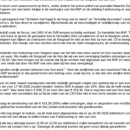
en lezen over auteursrecht op foto’s, onder andere het
prima artikel van journalist Maarten Da
kel gaven ons een beter inkijkje in de werkwijze van het ANP en de afdeling Fairlicensing.nl, 
geweest.
 gereageerd met “Schieten met hagel in de hoop wat te raken” en “Schuldig bevonden” zond
 b.v. de foto direct te verwijderen. Bijvoorbeeld als de beschuldigde er redelijkerwijs van m
te gebruiken.
isdrijf zoals de fiscus, het UWV of de SVB iemand schuldig verklaart. Zo handelde het ANP. T
e een kans te geven de gemaakte fout te herstellen (foto verwijderen) of om te bewijzen sinds
etgeen kan blijken uit contracten met de fotograaf en niet uit een foto op hun site. Of te bewij
enketen. Een bewijs van hun rechten werd niet met de claim meegestuurd, de onderbouwing
ondentie met motivering over hetgeen waar we het niet mee eens waren en hun reacties daa
en weer. We mailen de fotograaf van de foto die wij van een vereniging hadden ontvangen 
 50,00. Van hem kregen we de reactie dat hij de rechten had afgestaan aan het ANP en niet
 ons mede dat door het ANP ook een claim bij hen was neergelegd.
tografen eerlijk worden beloond voor hun werk.”
Kent die eerlijkheid ook een maximum? Als ee
 ANP berekent er dat aantal keren een bedrag voor, zoals bij ons, is dat dan een eerlijke belo
erdienmodel?
over en weer waarin standpunten werden duidelijk gemaakt volgde een aanbod dat er een kor
s we voor 17-06-2026 zouden betalen. Ineens 50% in plaats van 10%. Was dat de helft omda
im viel? Voor twee foto’s € 838,72 en voor één dan € 419,36. Dat is nog best wel een fors bed
n maar niet vermelden dat ze bij de claim van de CEV-foto niet in hun recht stonden en er 
raag de berekening van die € 419,36 (50%) willen ontvangen, daar er uitspraken van recht
 gebrachte kostendeel van de foto (onderzoekskosten) niet goedkeurden.
niet nog langer te maken, via de mail werd afgesproken dat er op 16-06-2026 telefonisch cont
rstel om met elkaar te bellen kwam van Fairlicensing.nl, niet van ons.
ij dat wij u dinsdag tussen 11:00 en 12:00 uur telefonisch zullen benaderen om de kwestie ve
nemen wij contact met u op. Vanwege de planning kunnen wij geen exact tijdstip garanderen.