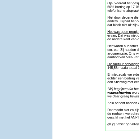
Oja, voordat het ges
50% korting op 17-06
telefonische afspraa
Niet door degene die
anders. Hij had het d
dat bleek niet uit zij
Het was geen pretti
ervan. Dat was niet
de andere kant van d
Het waren hun foto’s
etc. etc. Zij hadden 
argumentatie. Ons we
aanbod van 50% verl
Die factuur ontvinge
145,56 maakt totaal 
En niet zoals we el
echter een bedrag v
een Stichting met ee
“Wij begrijpen dat he
waarschuwing
word
we daar graag bewijs
Zo’n bericht hadden 
Dat mocht niet zo zi
de rechten, we schre
geschil met het ANP l
gh @ Vizier op Volle