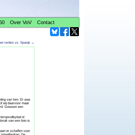
50
Over VoV
Contact
t verlies vs. Spanje
→
eling van hen. Er was
of wij daarvoor maar
eerd. Gewoon een
eropvolleybal.nl.
bruik van een foto is
 aan te schaffen voor
 totaalbedrag. De