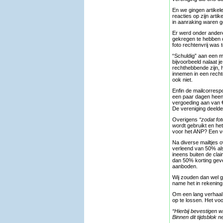
En we gingen artikel
reacties op zijn arti
in aanraking waren 
Er werd onder andere
gekregen te hebben om
foto rechtenvrij was 
“Schuldig” aan een m
bijvoorbeeld nalaat j
rechthebbende zijn, h
innemen in een recht
ook niet.
Enfin de mailcorresp
een paar dagen heen 
vergoeding aan van €
De vereniging deelde
Overigens
“zodat fo
wordt gebruikt en het
voor het ANP? Een v
Na diverse mailtjes 
verleend van 50% al
ineens buiten de cla
dan 50% korting geve
aanboden.
Wij zouden dan wel g
name het in rekening
Om een lang verhaal 
op te lossen. Het voo
“
Hierbij bevestigen w
Binnen dit tijdsblok 