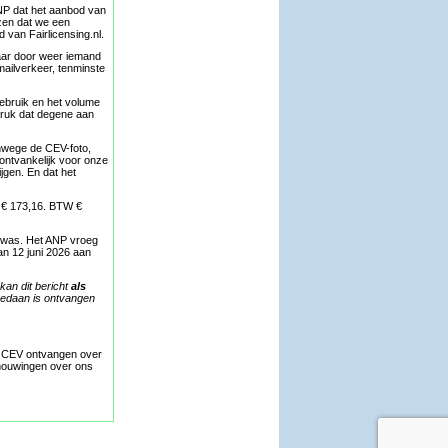
ANP dat het aanbod van
zen dat we een
van Fairlicensing.nl.
maar door weer iemand
mailverkeer, tenminste
gebruik en het volume
ruk dat degene aan
nwege de CEV-foto,
 ontvankelijk voor onze
jgen. En dat het
e € 173,16. BTW €
p was. Het ANP vroeg
n 12 juni 2026 aan
kan dit bericht
als
gedaan is ontvangen
et CEV ontvangen over
chouwingen over ons