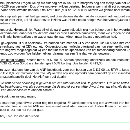
prek plaatvond kregen we op die dinsdag om 07:05 uur ’s morgens nog een mailtje van het 
-2026 zou vervallen. Dus of we nog even wilden betalen. Hebben er per mail direct op gewe
k voor deze kwestie hadden. Om 12:16 uur (dus na 12:00 uur) werden we gebeld door iemand 
 de afspraak per mail had gemaakt, niet door degene die de mail die morgen had gestuurd 
ossier voor zich, zei hij. Maar onzes inziens was hij niet op de hoogte van het voorafgaande 
n antwoorden.
g gesprek
. Helemaal niet. Waarbij wij de partij waren die zich niet kon beheersen in het woord
 goed van ons, daarvoor zouden we onze excuses moeten aanbieden, maar we kregen de ind
e lijn niet helemaal besefte wat er gaande was. Alleen maar incasso gedachten had.
, gekopieerd uit hun beeldbank, ze hadden niks met het CEV van doen. Die 50% was niet va
de rechten, niet het CEV etc. etc. Onverstoorbaar, volledig overtuigd van hun eigen gelijk, niet
rd nog wel toegezegd dat wij een factuur met de specificatie van het totaalbedrag zouden kri
engd zou worden. We hebben elkaar daarna nog een fijne dag verder gewenst.
n we direct daarna
. Kosten foto’s 2x € 260,00. Kosten opsporing, onderzoek en documentati
€ 838,72. Voor 30-06 a.s. betalen geeft 50% korting. Dus betalen € 419,36.
ders lazen dat een foto van de ANP-beeldbank voor een bedrag van € 117,00 ex. BTW te koo
an € 260,00 ex btw voor een foto. Wij werden ook nog opmerkzaam gemaakt op een e-mail va
n maatschappelijk doel. Het ANP schreef daarin:
t wellicht niet de bedoeling is geweest om een foto van het ANP te gebruiken. Om deze reden 
en beschouwd, met als voorwaarde dat de foto direct verwijderd wordt van uw site. Als dat 
 van om dit dossier te kunnen sluiten.”
wij ook gaarne ontvangen.
jn, maar het geschil was zeker nog niet opgelost. Er werd door ons nog een antwoord van h
ven de directie van het ANP aan en die mail werd later beantwoord. In deel II van onze bes
eest u t.z.t hoe het verder gaat.
ybal, Foto Jan van den Noort.