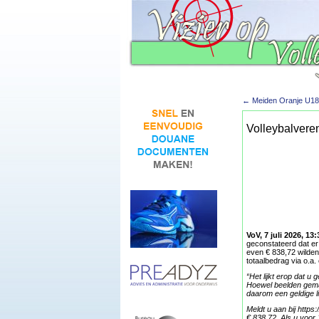
←
Meiden Oranje U18 v
Volleybalveren
VoV, 7 juli 2026, 13:
geconstateerd dat er
even € 838,72 wilden
totaalbedrag via o.a.
“Het lijkt erop dat 
Hoewel beelden gemakk
daarom een geldige li
Meldt u aan bij https
€ 838,72. Als u voor