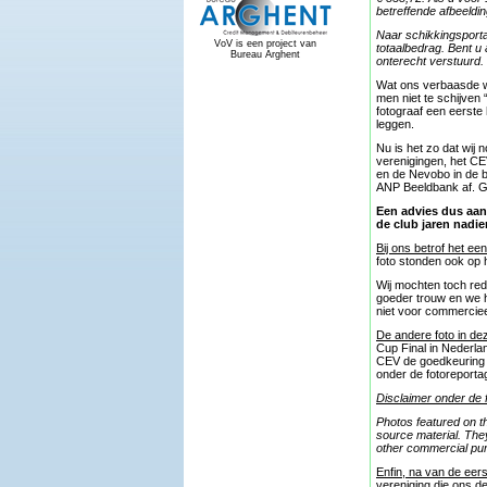
betreffende afbeeldin
Naar schikkingsporta
VoV is een project van
totaalbedrag. Bent u 
Bureau Arghent
onterecht verstuurd.
Wat ons verbaasde was
men niet te schijven 
fotograaf een eerste 
leggen.
Nu is het zo dat wij 
verenigingen, het CE
en de Nevobo in de b
ANP Beeldbank af. 
Een advies dus aan
de club jaren nadie
Bij ons betrof het een
foto stonden ook op h
Wij mochten toch red
goeder trouw en we h
niet voor commerciee
De andere foto in de
Cup Final in Nederla
CEV de goedkeuring g
onder de fotoreporta
Disclaimer onder de
Photos featured on t
source material. The
other commercial pu
Enfin, na van de eer
vereniging die ons de