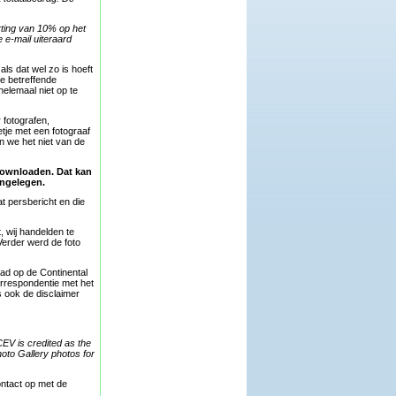
rting van 10% op het
e e-mail uiteraard
als dat wel zo is hoeft
de betreffende
helemaal niet op te
 fotografen,
tje met een fotograaf
n we het niet van de
 downloaden. Dat kan
ongelegen.
 persbericht en die
, wij handelden te
Verder werd de foto
had op de Continental
orrespondentie met het
 ook de disclaimer
EV is credited as the
oto Gallery photos for
ntact op met de