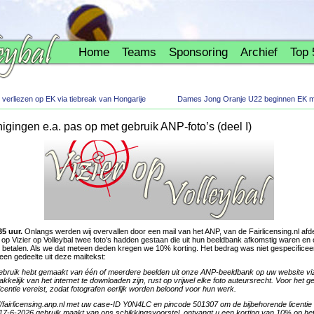
Home
Teams
Sponsoring
Archief
Top 
erliezen op EK via tiebreak van Hongarije
Dames Jong Oranje U22 beginnen EK me
igingen e.a. pas op met gebruik ANP-foto’s (deel I)
35 uur.
Onlangs werden wij overvallen door een mail van het ANP, van de Fairlicensing.nl afd
 op Vizier op Volleybal twee foto’s hadden gestaan die uit hun beeldbank afkomstig waren en 
 betalen. Als we dat meteen deden kregen we 10% korting. Het bedrag was niet gespecific
 een gedeelte uit deze mailtekst:
u gebruik hebt gemaakt van één of meerdere beelden uit onze ANP-beeldbank op uw website vizi
elijk van het internet te downloaden zijn, rust op vrijwel elke foto auteursrecht. Voor het ge
centie vereist, zodat fotografen eerlijk worden beloond voor hun werk.
://fairlicensing.anp.nl met uw case-ID Y0N4LC en pincode 501307 om de bijbehorende ​​licentie
 17-6-2026 gebruik maakt van ons schikkingsvoorstel, ontvangt u een korting van 10% op het