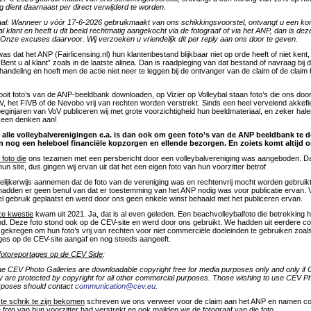
g dient daarnaast per direct verwijderd te worden.
al: Wanneer u vóór 17-6-2026 gebruikmaakt van ons schikkingsvoorstel, ontvangt u een ko
al klant en heeft u dit beeld rechtmatig aangekocht via de fotograaf of via het ANP, dan is dez
 Onze excuses daarvoor. Wij verzoeken u vriendelijk dit per reply aan ons door te geven.
 dat het ANP (Fairlicensing.nl) hun klantenbestand blijkbaar niet op orde heeft of niet kent, 
“Bent u al klant” zoals in de laatste alinea. Dan is raadpleging van dat bestand of navraag bij 
handeling en hoeft men de actie niet neer te leggen bij de ontvanger van de claim of de claim 
nooit foto’s van de ANP-beeldbank downloaden, op Vizier op Volleybal staan foto’s die ons door
V, het FIVB of de Nevobo vrij van rechten worden verstrekt. Sinds een heel vervelend akkefie
eginjaren van VoV publiceren wij met grote voorzichtigheid hun beeldmateriaal, en zeker hale
Geen denken aan!
 alle volleybalverenigingen e.a. is dan ook om geen foto’s van de ANP beeldbank te
n nog een heleboel financiële kopzorgen en ellende bezorgen. En zoiets komt altijd 
 foto die
ons tezamen met een persbericht door een volleybalvereniging was aangeboden. Dat
un site, dus gingen wij ervan uit dat het een eigen foto van hun voorzitter betrof.
elijkerwijs aannemen dat de foto van de vereniging was en rechtenvrij mocht worden gebruikt
adden er geen benul van dat er toestemming van het ANP nodig was voor publicatie ervan. 
l gebruik geplaatst en werd door ons geen enkele winst behaald met het publiceren ervan.
ze kwestie
kwam uit 2021. Ja, dat is al even geleden. Een beachvolleybalfoto die betrekking 
nd. Deze foto stond ook op de CEV-site en werd door ons gebruikt. We hadden uit eerdere c
ekregen om hun foto’s vrij van rechten voor niet commerciële doeleinden te gebruiken zoals
ges op de CEV-site aangaf en nog steeds aangeeft.
 fotoreportages op de CEV Side
:
he CEV Photo Galleries are downloadable copyright free for media purposes only and only if C
y are protected by copyright for all other commercial purposes. Those wishing to use CEV Ph
rposes should contact
communication@cev.eu
.
ste schrik te zijn bekomen
schreven we ons verweer voor de claim aan het ANP en namen co
 foto van hun voorzitter had verstrekt en ook mailden we de fotograaf van die foto.