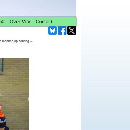
50
Over VoV
Contact
isie mannen op zondag
→