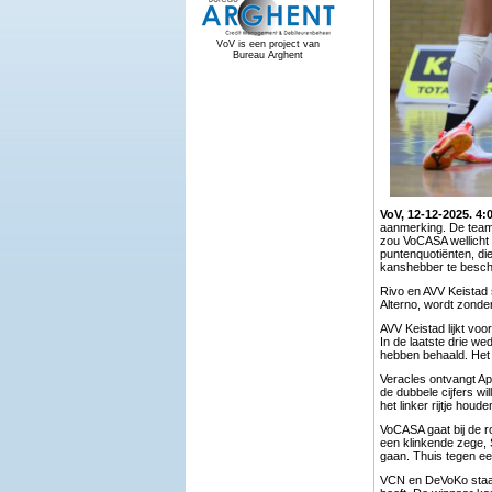
VoV is een project van
Bureau Arghent
VoV, 12-12-2025. 4:
aanmerking. De teams
zou VoCASA wellicht 
puntenquotiënten, di
kanshebber te besc
Rivo en AVV Keistad 
Alterno, wordt zonde
AVV Keistad lijkt voo
In de laatste drie w
hebben behaald. Het j
Veracles ontvangt Ap
de dubbele cijfers wi
het linker rijtje hou
VoCASA gaat bij de ro
een klinkende zege, S
gaan. Thuis tegen een
VCN en DeVoKo staan 