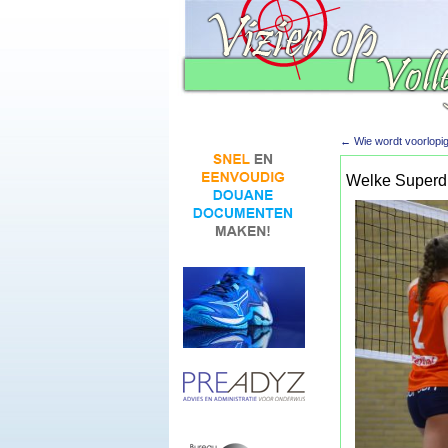
←
Wie wordt voorlopig 
Welke Superdiv