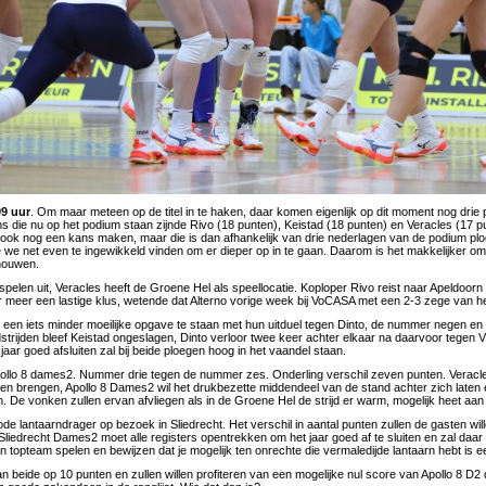
09 uur
. Om maar meteen op de titel in te haken, daar komen eigenlijk op dit moment nog drie 
 die nu op het podium staan zijnde Rivo (18 punten), Keistad (18 punten) en Veracles (17 p
ook nog een kans maken, maar die is dan afhankelijk van drie nederlagen van de podium plo
e we net even te ingewikkeld vinden om er dieper op in te gaan. Daarom is het makkelijker o
houwen.
spelen uit, Veracles heeft de Groene Hel als speellocatie. Koploper Rivo reist naar Apeldoor
r meer een lastige klus, wetende dat Alterno vorige week bij VoCASA met een 2-3 zege van he
r een iets minder moeilijke opgave te staan met hun uitduel tegen Dinto, de nummer negen en 
edstrijden bleef Keistad ongeslagen, Dinto verloor twee keer achter elkaar na daarvoor tegen
aar goed afsluiten zal bij beide ploegen hoog in het vaandel staan.
ollo 8 dames2. Nummer drie tegen de nummer zes. Onderling verschil zeven punten. Veracle
llen brengen, Apollo 8 Dames2 wil het drukbezette middendeel van de stand achter zich laten 
den. De vonken zullen ervan afvliegen als in de Groene Hel de strijd er warm, mogelijk heet aan
de lantaarndrager op bezoek in Sliedrecht. Het verschil in aantal punten zullen de gasten wi
liedrecht Dames2 moet alle registers opentrekken om het jaar goed af te sluiten en zal daar 
 topteam spelen en bewijzen dat je mogelijk ten onrechte die vermaledijde lantaarn hebt is e
beide op 10 punten en zullen willen profiteren van een mogelijke nul score van Apollo 8 D2