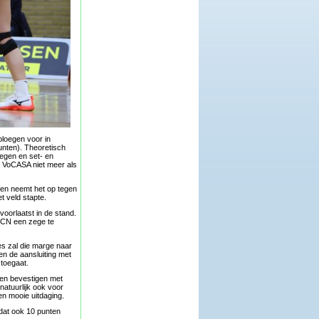
ploegen voor in
unten). Theoretisch
egen en set- en
m VoCASA niet meer als
n en neemt het op tegen
t veld stapte.
voorlaatst in de stand.
 VCN een zege te
s zal die marge naar
en de aansluiting met
 toegaat.
llen bevestigen met
natuurlijk ook voor
en mooie uitdaging.
 dat ook 10 punten