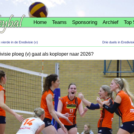
Home
Teams
Sponsoring
Archief
Top 
vierde in de Eredivisie (v)
Drie duels in Erediv
isie ploeg (v) gaat als koploper naar 2026?