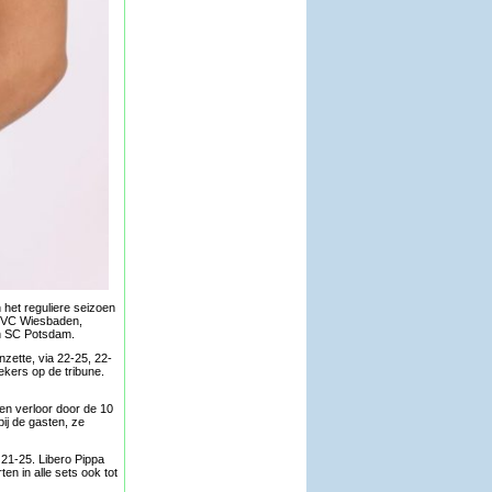
 het reguliere seizoen
n VC Wiesbaden,
an SC Potsdam.
nzette, via 22-25, 22-
kers op de tribune.
hen verloor door de 10
ij de gasten, ze
21-25. Libero Pippa
en in alle sets ook tot