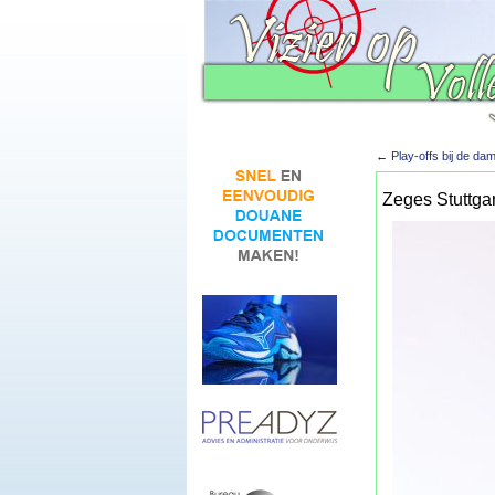
←
Play-offs bij de dame
Zeges Stuttga