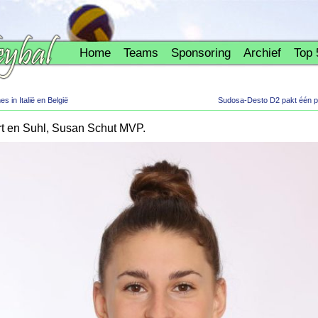
Home
Teams
Sponsoring
Archief
Top 
s in Italië en België
Sudosa-Desto D2 pakt één p
rt en Suhl, Susan Schut MVP.