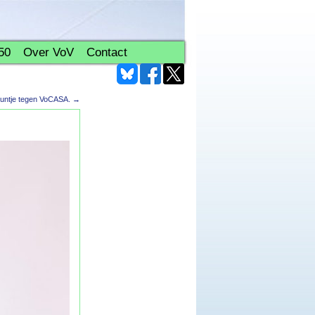
50
Over VoV
Contact
untje tegen VoCASA.
→