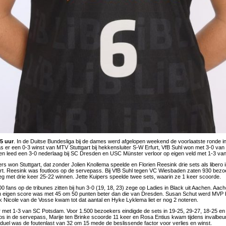
25 uur
. In de Duitse Bundesliga bij de dames werd afgelopen weekend de voorlaatste ronde in
s er een 0-3 winst van MTV Stuttgart bij hekkensluiter S-W Erfurt, VfB Suhl won met 3-0 va
hen leed een 3-0 nederlaag bij SC Dresden en USC Münster verloor op eigen veld met 1-3 v
 won Stuttgart, dat zonder Jolien Knollema speelde en Florien Reesink drie sets als libero i
rt. Reesink was foutloos op de servepass. Bij VfB Suhl tegen VC Wiesbaden zaten 930 bezoe
oeg met drie keer 25-22 winnen. Jette Kuipers speelde twee sets, waarin ze 1 keer scoorde.
 fans op de tribunes zitten bij hun 3-0 (19, 18, 23) zege op Ladies in Black uit Aachen. Aac
n eigen score was met 45 om 50 punten beter dan die van Dresden. Susan Schut werd MVP b
 Nicole van de Vosse kwam tot dat aantal en Hyke Lyklema liet er nog 2 noteren.
met 1-3 van SC Potsdam. Voor 1.500 bezoekers eindigde de sets in 19-25, 29-27, 18-25 en 
os in de servepass, Marije ten Brinke scoorde 11 keer en Rosa Entius kwam tijdens invalbeurt
t duel was de foutenlast van 32 om 15 mede de beslissende factor voor verlies en winst.