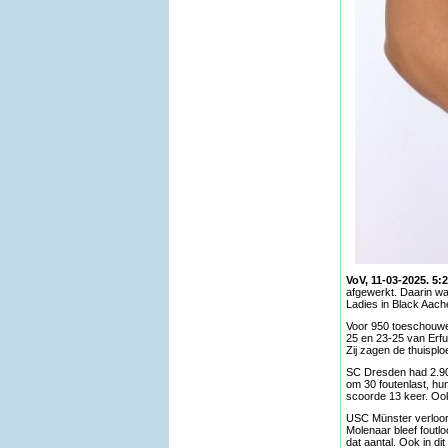
VoV, 11-03-2025. 5:
afgewerkt. Daarin wa
Ladies in Black Aac
Voor 950 toeschouwers
25 en 23-25 van Erfu
Zij zagen de thuispl
SC Dresden had 2.900
om 30 foutenlast, hu
scoorde 13 keer. Ook
USC Münster verloor 
Molenaar bleef foutlo
dat aantal. Ook in di