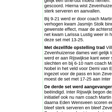
gelijk een time-out moest nemen.
gescoord. Hierna wist Zevenhuizen
sterk serveren en aanvallen.
Bij 9-21 werd er door coach Marti
verhogen kwam Jasmijn Stolk binne
gewenste effect, maar de achters
net kwam Larissa Lustig weer in h
deze set met 13-25.
Met dezellfde opstelling trad
Vil
Zevenhuizense dames wel gelijk te
werd er aan Rijswijkse kant weer 
slechten en bij 6-10 nam coach Ma
Nobel in het veld voor Demi van 
ingezet voor de pass en kon Zev
moest de set met 17-25 aan Inter R
De derde set werd aangevange
beëindigd. Inter Rijswijk begon de
initiatief ook nu nam coach Martin
daarna Eden Wensveen scoren en
bleef sterk serveren en bleef Ze