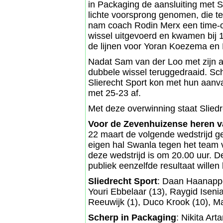
in Packaging de aansluiting met S
lichte voorsprong genomen, die te
nam coach Rodin Merx een time-o
wissel uitgevoerd en kwamen bij 
de lijnen voor Yoran Koezema en 
Nadat Sam van der Loo met zijn a
dubbele wissel teruggedraaid. Sc
Slierecht Sport kon met hun aanva
met 25-23 af.
Met deze overwinning staat Sliedr
Voor de Zevenhuizense heren 
22 maart de volgende wedstrijd g
eigen hal Swanla tegen het team
deze wedstrijd is om 20.00 uur. 
publiek eenzelfde resultaat willen 
Sliedrecht Sport
: Daan Haanappe
Youri Ebbelaar (13), Raygid Iseni
Reeuwijk (1), Duco Krook (10), Ma
Scherp in Packaging
: Nikita Ar