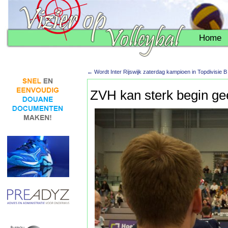
Home
←
Wordt Inter Rijswijk zaterdag kampioen in Topdivisie B
ZVH kan sterk begin ge