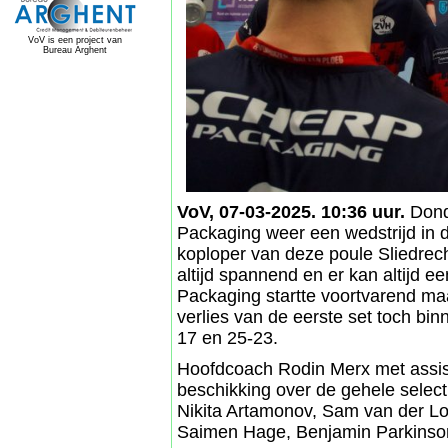
VoV is een project van
Bureau Arghent
VoV, 07-03-2025. 10:36 uur.
Dond
Packaging weer een wedstrijd in d
koploper van deze poule Sliedrech
altijd spannend en er kan altijd e
Packaging startte voortvarend maa
verlies van de eerste set toch bin
17 en 25-23.
Hoofdcoach Rodin Merx met assist
beschikking over de gehele select
Nikita Artamonov, Sam van der Lo
Saimen Hage, Benjamin Parkinson