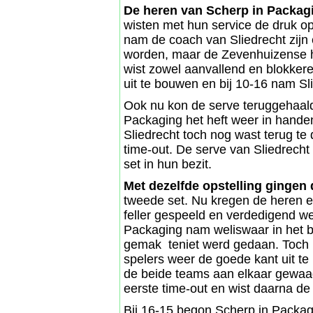
De heren van Scherp in Packag
wisten met hun service de druk op 
nam de coach van Sliedrecht zijn
worden, maar de Zevenhuizense 
wist zowel aanvallend en blokker
uit te bouwen en bij 10-16 nam Sli
Ook nu kon de serve teruggehaal
Packaging het heft weer in handen
Sliedrecht toch nog wast terug t
time-out. De serve van Sliedrech
set in hun bezit.
Met dezelfde opstelling gingen 
tweede set. Nu kregen de heren e
feller gespeeld en verdedigend we
Packaging nam weliswaar in het be
gemak teniet werd gedaan. Toch n
spelers weer de goede kant uit te 
de beide teams aan elkaar gewaa
eerste time-out en wist daarna de
Bij 16-15 begon Scherp in Packag