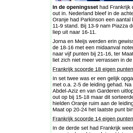
In de openingsset
had Frankrijk 
out in. Nederland bleef in de acht
Oranje had Parkinson een aantal 
11-9 stand. Bij 13-9 nam Piazza d
liep uit naar 16-11.
Jorna en Meijs werden erin gewiss
de 18-16 met een midaanval notere
naar vijf punten bij 21-16, ter M
liet zich niet meer verrassen in d
Frankrijk scoorde 18 eigen punten
In set twee was er een gelijk opg
met o.a. 2-5 de leiding gehad. Na
Abdel-Aziz en van Garderen uitlo
out op bij 15-18 maar dit sorteer
hielden Oranje ruim aan de leidin
Maat op 20-24 het laatste punt bi
Frankrijk scoorde 14 eigen punten
In de derde set had Frankrijk wee