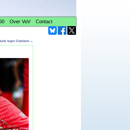
50
Over VoV
Contact
uels tegen Duitsland
→