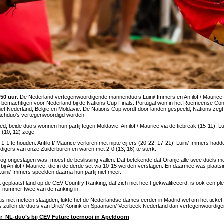
:50 uur
. De Nederland vertegenwoordigende mannenduo’s Luini/ Immers en Anfiloff/ Maurice zi
te bemachtigen voor Nederland bij de Nations Cup Finals. Portugal won in het Roemeense Con
met Nederland, België en Moldavië. De Nations Cup wordt door landen gespeeld, Nations zegt 
achduo’s vertegenwoordigd worden.
, beide duo’s wonnen hun partij tegen Moldavië. Anfiloff/ Maurice via de tiebreak (15-11), L
 (10, 12) zege.
 1-1 te houden. Anfiloff/ Maurice verloren met nipte cijfers (20-22, 17-21), Luini/ Immers ha
igers van onze Zuiderburen en waren met 2-0 (13, 16) te sterk.
nog ongeslagen was, moest de beslissing vallen. Dat betekende dat Oranje alle twee duels m
bij Anfiloff/ Maurice, die in de derde set via 10-15 werden verslagen. En daarmee was plaats
Luini/ Immers speelden daarna hun partij niet meer.
 geplaatst land op de CEV Country Ranking, dat zich niet heeft gekwalificeerd, is ook een pl
ls nummer twee van de ranking in.
 niet meteen slaagden, lukte het de Nederlandse dames eerder in Madrid wel om het ticket 
es zullen de duo’s van Driel/ Konink en Spaansen/ Veerbeek Nederland dan vertegenwoordige
 NL-duo’s bij CEV Future toernooi in Apeldoorn