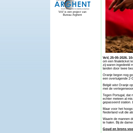
VoV is een project van
Bureau Arghent
VoV, 25-05-2026. 10
om een finaleticket 
zij waren ingedeeld 
landen door twee be
Oranje begon nog goed
een overtuigende 2-0
België wist Oranje op
met de vertegenwoord
Tegen Portugal, dat 
echter meteen al mis 
gepasseerd station. 
Maar voor het hoogst
Nederland vult die a
Waarin de mannen dus
te halen. Bij de dam
Goud en brons voor