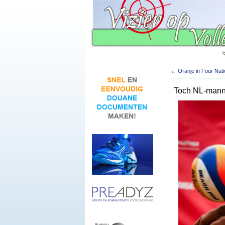
←
Oranje in Four Nati
Toch NL-manne