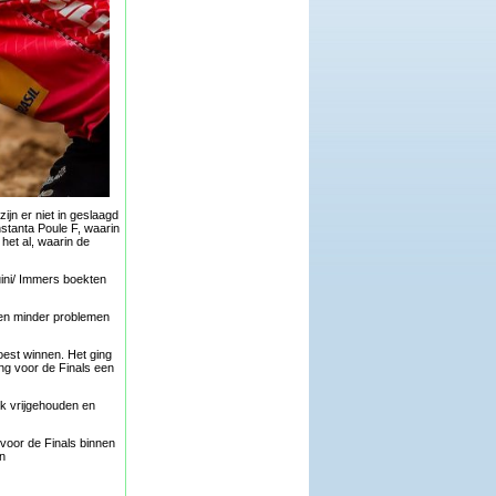
jn er niet in geslaagd
stanta Poule F, waarin
het al, waarin de
uini/ Immers boekten
dden minder problemen
oest winnen. Het ging
ing voor de Finals een
ek vrijgehouden en
voor de Finals binnen
n