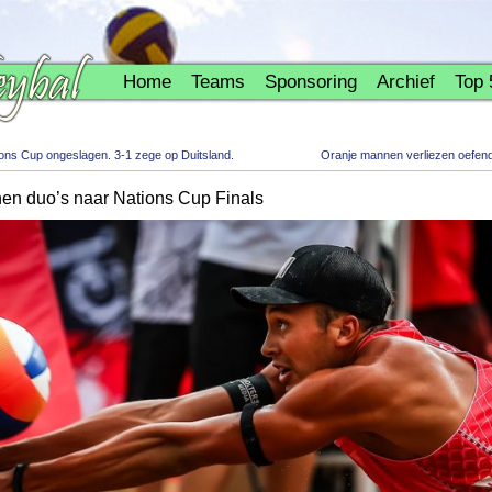
Home
Teams
Sponsoring
Archief
Top 
ons Cup ongeslagen. 3-1 zege op Duitsland.
Oranje mannen verliezen oefend
n duo’s naar Nations Cup Finals