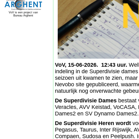
VoV is een project van
Bureau Arghent
VoV, 15-06-2026. 12:43 uur.
Well
indeling in de Superdivisie dames
seizoen uit kwamen te zien, maar
Nevobo site gepubliceerd, waarmee z
natuurlijk nog onverwachte gebeu
De Superdivisie Dames
bestaat 
Veracles, AVV Keistad, VoCASA, N
Dames2 en SV Dynamo Dames2.
De Superdivisie Heren wordt
vo
Pegasus, Taurus, Inter Rijswijk,
Compaen, Sudosa en Peelpush. In