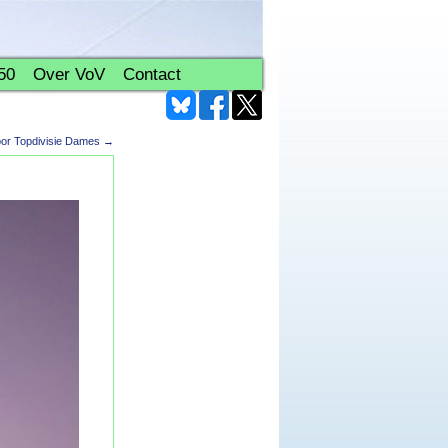
50
Over VoV
Contact
oor Topdivisie Dames
→