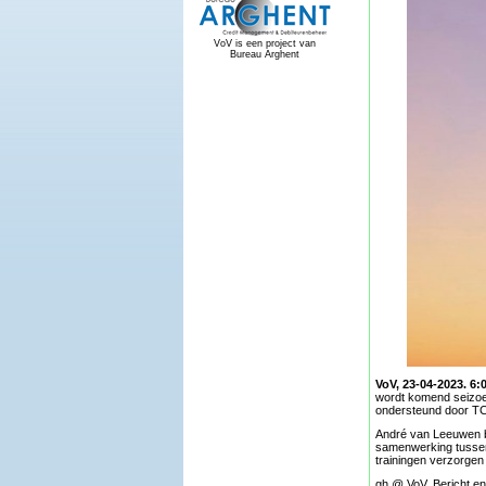
VoV is een project van
Bureau Arghent
VoV, 23-04-2023. 6:0
wordt komend seizoen 
ondersteund door TC
André van Leeuwen bl
samenwerking tussen
trainingen verzorgen 
gh @ VoV. Bericht en 