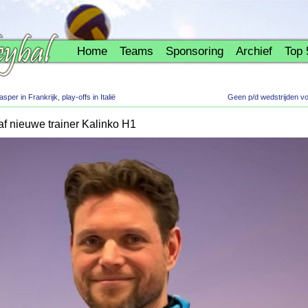
Home
Teams
Sponsoring
Archief
Top 
per in Frankrijk, play-offs in Italië
Geen p/d wedstrijden v
af nieuwe trainer Kalinko H1