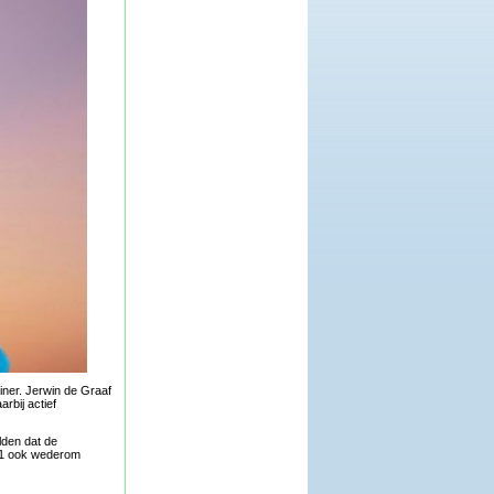
iner. Jerwin de Graaf
rbij actief
lden dat de
 1 ook wederom