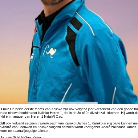
1 uur.
De beide eerste teams van Kalinko zijn ook volgend jaar verzekerd van een goede tra
de nieuwe hoofdtrainer Kalinko Heren 1, dat in de 3e of 2e divisie zal uitkomen. Hij wordt daa
-lid en manager van Heren 1 Nidal Al Qaq.
ijft ook volgend seizoen trainer/coach van Kalinko Dames 1. Kalinko is erg blij te kunnen me
 André van Leeuwen en Kalinko volgend seizoen wordt voortgezet. André zal naast Dames
voor een aantal jeugdige talenten.
foto via Nidal Al Qaq, Kalinko.