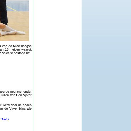
and van de twee daagse
van 15 meiden waaruit
selectie bestond uit:
obeerde nog met onder
h Julien Van Den Vyver
Er werd door de coach
an de Vyver bijna alle
f=story