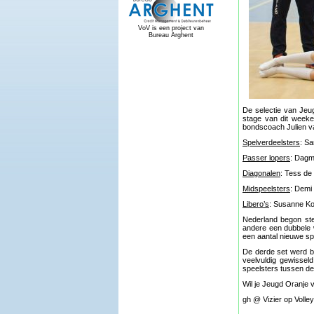
VoV is een project van
Bureau Arghent
De selectie van Jeug
stage van dit weeke
bondscoach Julien v
Spelverdeelsters
: Sa
Passer lopers
: Dagm
Diagonalen
: Tess de
Midspeelsters
: Demi
Libero’s
: Susanne K
Nederland begon ste
andere een dubbele 
een aantal nieuwe sp
De derde set werd b
veelvuldig gewisseld
speelsters tussen de
Wil je Jeugd Oranje v
gh @ Vizier op Voll