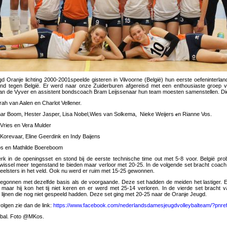
d Oranje lichting 2000-2001speelde gisteren in Vilvoorne (België) hun eerste oefeninterl
nd tegen België. Er werd naar onze Zuiderburen afgereisd met een enthousiaste groep 
an de Vyver en assistent bondscoach Bram Leijssenaar hun team moesten samenstellen. Die 
rah van Aalen en Charlot Vellener.
ar Boom, Hester Jasper, Lisa Nobel,Wies van Solkema,
Nieke Weijers
e
n Rianne Vos.
 Vries en Vera Mulder
 Korevaar, Eline Geerdink en Indy Baijens
os en Mathilde Boereboom
rk in de openingsset en stond bij de eerste technische time out met 5-8 voor. België pr
wissel meer tegenstand te bieden maar verloor met 20-25. In de volgende set bracht coac
eelsters in het veld. Ook nu werd er ruim met 15-25 gewonnen.
egonnen met dezelfde basis als de voorgaande. Deze set hadden de meiden het lastiger. 
 maar hij kon het tij niet keren en er werd met 25-14 verloren. In de vierde set bracht v
 lijnen die nog niet gespeeld hadden. Deze set ging met 20-25 naar de Oranje Jeugd.
olgen zie dan de link:
https://www.facebook.com/nederlandsdamesjeugdvolleybalteam/?pnre
eybal. Foto @MKos.