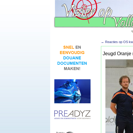
←
Reacties op OS kwal
Jeugd Oranje 