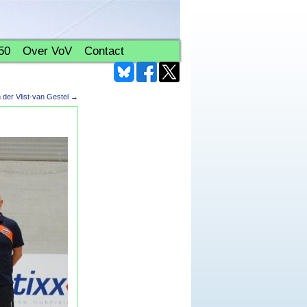
50
Over VoV
Contact
der Vlist-van Gestel
→