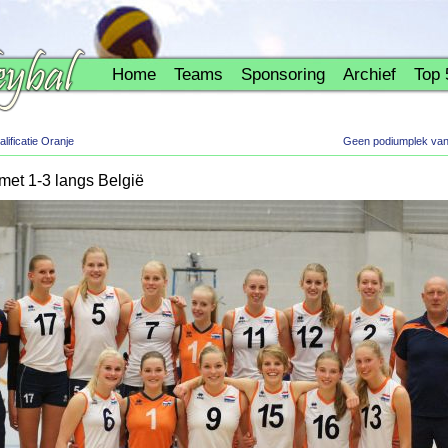
Home
Teams
Sponsoring
Archief
Top 
ificatie Oranje
Geen podiumplek van 
met 1-3 langs België