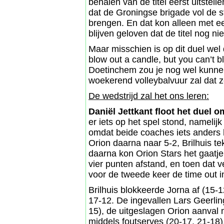
behalen van de titel eerst uitstel
dat de Groningse brigade vol de s
brengen. En dat kon alleen met e
blijven geloven dat de titel nog nie
Maar misschien is op dit duel wel 
blow out a candle, but you can’t bl
Doetinchem zou je nog wel kunnen
woekerend volleybalvuur zal dat z
De wedstrijd zal het ons leren:
Daniël Jettkant floot het duel o
er iets op het spel stond, namelij
omdat beide coaches iets anders 
Orion daarna naar 5-2, Brilhuis t
daarna kon Orion Stars het gaatje 
vier punten afstand, en toen dat v
voor de tweede keer de time out i
Brilhuis blokkeerde Jorna af (15-1
17-12. De ingevallen Lars Geerling
15), de uitgeslagen Orion aanval
middels foutserves (20-17, 21-18)