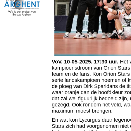
VoV is een project van
Bureau Arghent
VoV, 10-05-2025. 17:30 uur.
Het v
kampioensdroom van Orion Stars b
team en de fans. Kon Orion Stars z
serie landskampioen noemen of k
de ploeg van Dirk Sparidans de ti
waar oranje dan de hoofdkleur zou
dat zal wel figuurlijk bedoeld zi
gezegd. Ook rondom het veld, waa
maximum moest brengen.
En wat kon Lycurgus daar tegenov
Stars zich had voorgenomen niet d