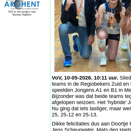
VoV is een project van
Bureau Arghent
VoV, 10-05-2026. 10:11 uur.
Slied
teams in de Regiobekers Zuid en 
speelden Jongens A1 en B1 in Mei
Bijzonder was dat beide teams te
afgelopen seizoen. Het ‘hybride’
Nu ging dat iets lastiger, maar wer
25, 25-12 en 25-13.
Dikke felicitaties dus aan Doortje
Jens Scheurwater, Mats den Harto