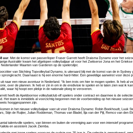
58 uur
. Met de komst van passer/loper Fraser Garrett heeft Draisma Dynamo voor het seiz
jarige Australiër kwam het afgelopen volleybaljaar uit voor het Zwitserse Jona en het Griekse 
 Nederlander Maarten van Garderen op de spelerslijst.
oorzitter van Stichting Topvolleybal Dynamo, is uiteraard blij met de komst van de in Sydney 
 sprongkracht. Daarnaast is hij een enorme hard-hitter. Een geweldige aanwinst voor deze p
t uit naar een nieuw avontuur in Nederland. “Ik ben trots om hier te mogen spelen. Ik heb al v
orie, over de plannen. Ik heb er zin in om in de eredivisie te spelen en te laten zien wat ik ka
ralië, waar hij hoopt een plekje in de nationale ploeg te veroveren.
rett heeft de Apeldoornse volleybalclub elf spelers onder contract en daarmee is de selecti
nd. Het team is inmiddels al voorzichtig begonnen met de voorbereiding op het nieuwe seizoe
wets hooggespannen zijn.
 komen in het nieuwe volleybaljaar vast uit voor Draisma Dynamo: Robin Boekhoudt, Luuk S
ars, Stijn de Ruijter, Julian Roddeman, Thomas van Bladel, Ilja van der Pijl, Remco van den 
antal talentvolle spelers, van binnen en buiten de vereniging aan voor een intensief program
Kailola en assistent Jacek Ziemba.
 selectie met jonge spelers waarvan de oudste pas 25 jaar is. De selectie is gemotiveerd, ge