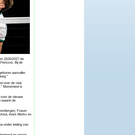
oen 2026/2027 de
Floísvos. Bij de
geboren aanvaller.
loeg.”
eel over de club
n.” Momenteel is
e voor de nieuwe
n waarin de
teenbergen, Fraser
Elshout, Kees Merkx en
ma onder leiding van
talenteerd en enorm