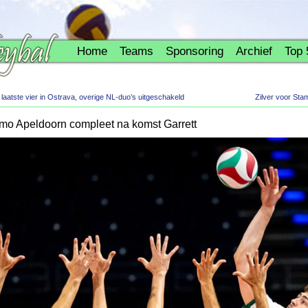
Home
Teams
Sponsoring
Archief
Top 
aatste vier in Ostrava, overige NL-duo’s uitgeschakeld
Zilver voor St
mo Apeldoorn compleet na komst Garrett