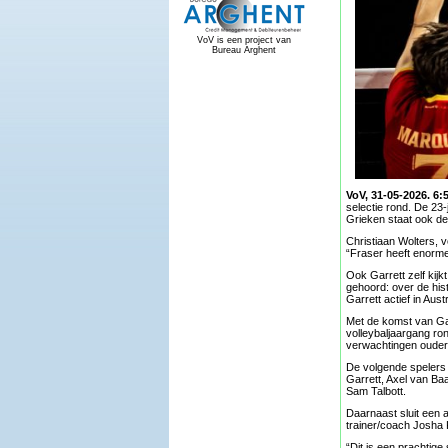
VoV is een project van
Bureau Arghent
VoV, 31-05-2026. 6:
selectie rond. De 23-
Grieken staat ook de
Christiaan Wolters, v
“Fraser heeft enorme
Ook Garrett zelf kijk
gehoord: over de hist
Garrett actief in Aust
Met de komst van Gar
volleybaljaargang ro
verwachtingen ouder
De volgende spelers
Garrett, Axel van Ba
Sam Talbott.
Daarnaast sluit een a
trainer/coach Josha 
“Dit is een prachtige