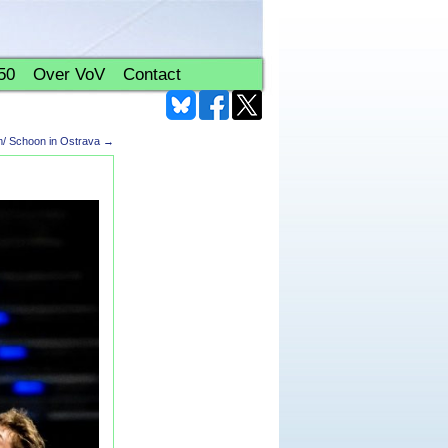
50
Over VoV
Contact
am/ Schoon in Ostrava
→