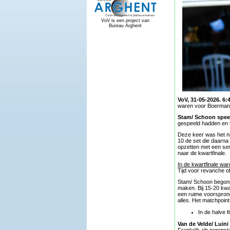
VoV is een project van
Bureau Arghent
VoV, 31-05-2026. 6:
waren voor Boermans/
Stam/ Schoon spee
gespeeld hadden en t
Deze keer was het nie
10 de set die daarn
opzetten met een ser
naar de kwartfinale.
In de kwartfinale wa
Tijd voor revanche of 
Stam/ Schoon begonne
maken. Bij 15-20 kwa
een ruime voorsprong
alles. Het matchpoin
In de halve 
Van de Velde/ Luin