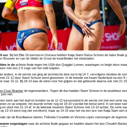
40 uur
. Bij het Elite 16 toernooi in Ostrava hebben Katja Stam/ Raïsa Schoon de halve finale 
 Brouwer en van de Velde/ de Groot de kwartfinales het eindstation.
lden in de
achtste finale tegen het USA-duo Quiggle/ Loreen, waartegen ze begin deze maa
oen met een 2-0 zege van het veld stapten.
t anders, in de eerste set ging de technische time out in bij 14-7, vervolgens besliste de se
a met 21-12 door Stam/ Schoon werd gewonnen. In de tweede set kwam Nederland na een 9-1
ie naar 15-11. Bij 18-14 was de winst voor het grijpen en dat gebeurde daarna ook met 21-1
ren Cruz/ Brasher
de tegenstanders. Tegen dit duo hadden Stam/ Schoon in de poulefase een
juist niet.
n sterk aan het duel en konden na de 11-12 tussenstand in de eerste set met een serie naa
men ze op setpoint, het duurde echter nog tot 19-20 voordat het benut werd. In set twee na
 en sloot met 21-14 af. In de tiebreak kwamen Stam/ Schoon met 13-10 achter. De serie na
t op 13-14 werd nog niet verzilverd, maar op 14-15 was het via een ace van Katja Stam wel r
finale zijn de Braziliaanse dames Thâmela Coradello en Victoria Lopes vanmorgen de tegenst
i waren ongeslagen
naar de achtste finale gegaan en hadden daarin het duo Chouikh-Barbe