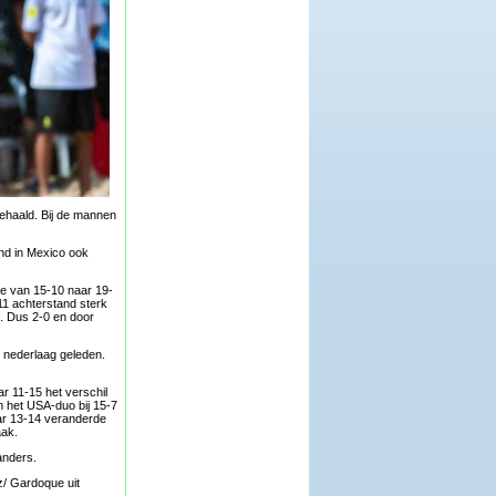
gehaald. Bij de mannen
nd in Mexico ook
rie van 15-10 naar 19-
1 achterstand sterk
5. Dus 2-0 en door
 nederlaag geleden.
r 11-15 het verschil
m het USA-duo bij 15-7
ar 13-14 veranderde
aak.
anders.
z/ Gardoque uit