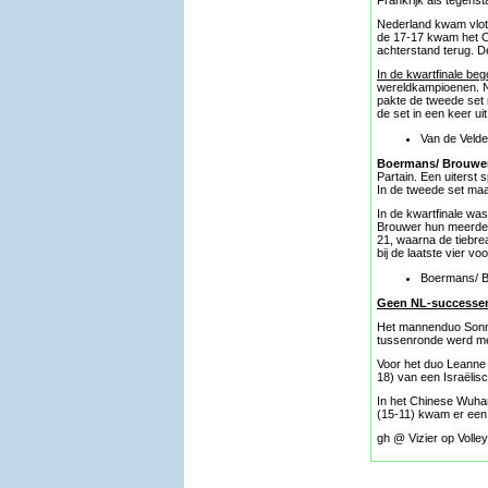
Frankrijk als tegenst
Nederland kwam vlot 
de 17-17 kwam het Or
achterstand terug. 
In de kwartfinale be
wereldkampioenen. Na
pakte de tweede set 
de set in een keer uit
Van de Velde
Boermans/ Brouwe
Partain. Een uiterst
In de tweede set ma
In de kwartfinale wa
Brouwer hun meerder
21, waarna de tiebre
bij de laatste vier v
Boermans/ Br
Geen NL-successen 
Het mannenduo Sonnev
tussenronde werd met
Voor het duo Leanne 
18) van een Israëlis
In het Chinese Wuhan
(15-11) kwam er een
gh @ Vizier op Volley