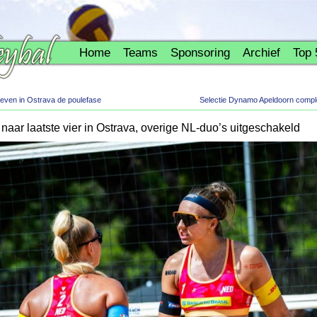
Home
Teams
Sponsoring
Archief
Top 
leven in Ostrava de poulefase
Selectie Dynamo Apeldoorn compl
aar laatste vier in Ostrava, overige NL-duo’s uitgeschakeld