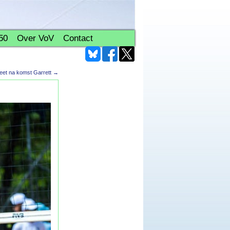
50
Over VoV
Contact
eet na komst Garrett
→