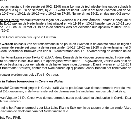
ander.
op achterstand in de eerste set (6-2, 12-9) maar kon na de technische time out de schade h
anje duo bij 19-20 op setpoint, bij 20-21 werd het benut. Ook in set twee kwamen van de Vel
De 10-7 werd 10-11, de 16-16 werd 16-18 en 17-20. Nu werd met 18-21 en dus met 0-2 gewo
gon het Oranje
tweetal uitstekend tegen het Zweedse duo David Åhman/ Jonatan Hellvig, de h
 11-13 pakten de Nederlanders het initiatief en via 11-16 en 13-17 haalden ze de 13-21 ze
na 12-12 en 20-19 met 21-19 en in de tiebreak was het Zweedse duo opnieuw te sterk. Na 
 (15-6)
/ de Groot worden dus vijfde in Ostrava.
r werden
op basis van set ratio tweede in de poule en kwamen in de achtste finale uit tege
 spannende eerste set ging na de tussenstanden 14-17, 19-20 en 21-20 in de verlenging met 
akten Boermans/ Brouwer van een 9-13 achterstand een 17-14 voorsprong en wonnen de se
s het Amerikaanse duo Taylor Crabb/ Andrew Benesh de te kloppen tegenstander. In drie se
e erkennen in het USA-duo. De openingsset werd met 21-18 gewonnen, verlies was er in de
ak de beslissing voor een plaats in de halve finale moest brengen. Daarin waren er tot 12-13
oor Boermans/ Brouwer, echter met twee scores op rij pakten Crabb/ Benesh het ticket voor de 
ouwer worden dus ook vijfde in Ostrava.
in Future toernooien in Cervia en Wuhan
.
ille/ Groenewold gingen in Cervia, Italië via de poulefase naar de tussenronde voor de kwart
 2-1 gewonnen, in de kwartfinale volgde daarna een 1-2 nederlaag en dus uitschakeling.
van Vegten/ Jill De Groot was de tussenronde na de poulefase het eindstation in Cervia. Daa
ch duo verloren
 ging het Future toernooi voor Lisa Luini/ Rianne Stok ook in de tussenronde ten einde. Via 
 eind aan de deelname van het Nederlandse duo.
bal. Foto FIVB.