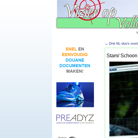
←
Drie NL-duo’s over
Stam/ Schoon n