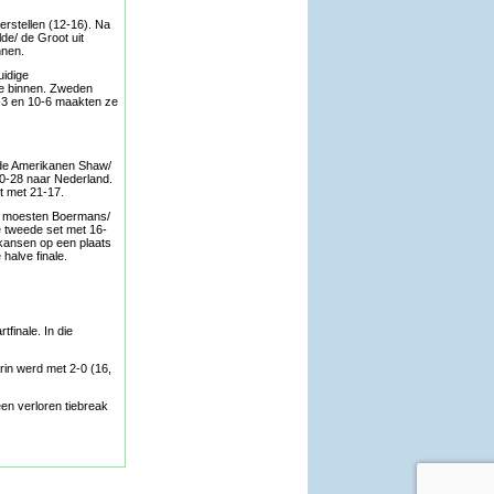
erstellen (12-16). Na
de/ de Groot uit
nnen.
uidige
ge binnen. Zweden
6-3 en 10-6 maakten ze
n de Amerikanen Shaw/
30-28 naar Nederland.
t met 21-17.
ts moesten Boermans/
 tweede set met 16-
 kansen op een plaats
halve finale.
finale. In die
rin werd met 2-0 (16,
een verloren tiebreak