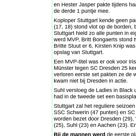
en Hester Jasper pakte tijdens haa
de derde 1 puntje mee.
Koploper Stuttgart kende geen pa
(17, 18) stond vlot op de borden, 
Stuttgart hield zo alle punten in 
werd MVP, Britt Bongaerts stond 
Britte Stuut er 6, Kirsten Knip w
opslag van Stuttgart.
Een MVP-titel was er ook voor Iris
Münster tegen SC Dresden 25 kee
verloren eerste set pakten ze de 
kwam niet bij Dresden in actie.
Suhl versloeg de Ladies in Black 
had in de tweede set een basisplaa
Stuttgart zal het reguliere seizoe
SSC Schwerin (47 punten) en SC 
worden bezet door Dresden (29), 
(25), Suhl (23) en Aachen (23). Erf
Bij de mannen werd
de eerste pl