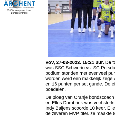
VoV is een project van
Bureau Arghent
VoV, 27-03-2023. 15:21 uur.
De t
was SSC Schwerin vs. SC Potsdam
podium stonden met evenveel pun
worden werd een makkelijk zege 
en 16 punten per set gunde. De ei
boedelen.
De ploeg van Oranje bondscoach F
en Elles Dambrink was veel sterke
Indy Baijens scoorde 10 keer, Ell
de zilveren MVP-titel, ze maakte 