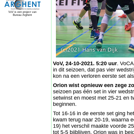
VoV is een project van
Bureau Arghent
VoV, 24-10-2021. 5:20 uur
. VoCA
in dit seizoen, dat pas vier wedst
kon na een verloren eerste set al
Orion wist opnieuw een zege zon
seizoen pas één set in vier wedst
setwinst en moest met 25-21 en t
beginnen.
Tot 16-16 in de eerste set ging he
kwam terug naar 20-19, waarna ee
19) het verschil maakte voorde 2
tot 5-5 bijblijven. Orion was in b