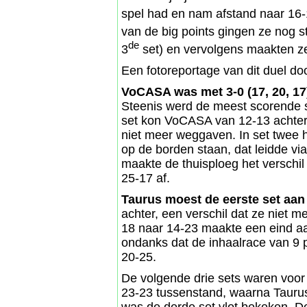
spel had en nam afstand naar 16-
van de big points gingen ze nog s
de
3
set) en vervolgens maakten ze
Een fotoreportage van dit duel d
VoCASA was met 3-0 (17, 20, 17
Steenis werd de meest scorende sp
set kon VoCASA van 12-13 achter
niet meer weggaven. In set twee h
op de borden staan, dat leidde vi
maakte de thuisploeg het verschil
25-17 af.
Taurus moest de eerste set aan
achter, een verschil dat ze niet 
18 naar 14-23 maakte een eind a
ondanks dat de inhaalrace van 9 p
20-25.
De volgende drie sets waren voor
23-23 tussenstand, waarna Taurus