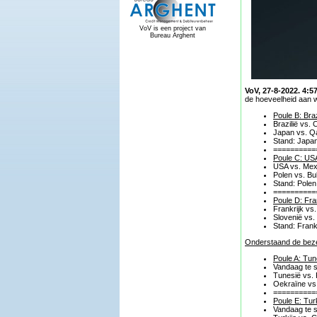
VoV is een project van
Bureau Arghent
VoV, 27-8-2022. 4:57
de hoeveelheid aan w
Poule B: Bra
Brazilië vs.
Japan vs. Qa
Stand: Japan
==========
Poule C: USA
USA vs. Mexi
Polen vs. Bu
Stand: Polen
==========
Poule D: Fra
Frankrijk vs
Slovenië vs.
Stand: Frank
Onderstaand de bezet
Poule A: Tun
Vandaag te s
Tunesië vs. 
Oekraïne vs.
==========
Poule E: Turk
Vandaag te s