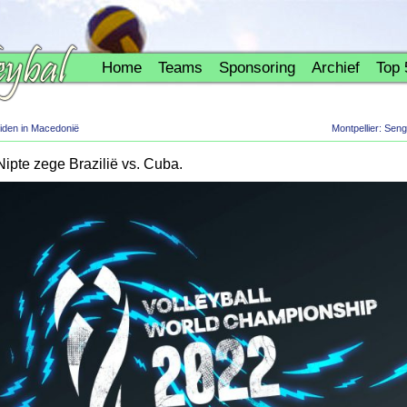
Home
Teams
Sponsoring
Archief
Top 
iden in Macedonië
Montpellier: Sen
pte zege Brazilië vs. Cuba.