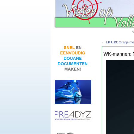
←
EK U19: Oranje me
WK-mannen: Ni