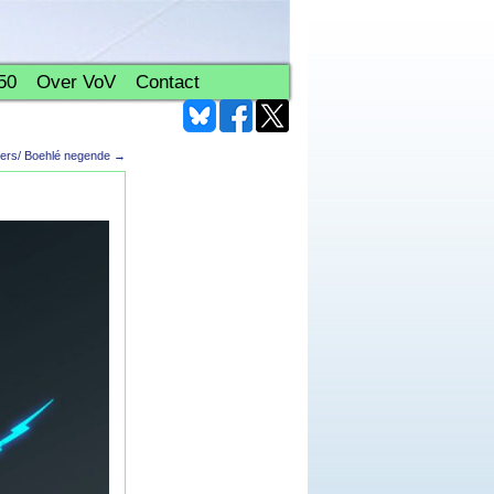
50
Over VoV
Contact
gers/ Boehlé negende
→