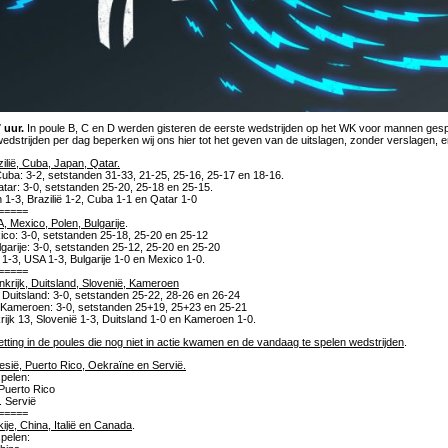
 uur.
In poule B, C en D werden gisteren de eerste wedstrijden op het WK voor mannen gesp
edstrijden per dag beperken wij ons hier tot het geven van de uitslagen, zonder verslagen, 
zilië, Cuba, Japan, Qatar.
 Cuba: 3-2, setstanden 31-33, 21-25, 25-16, 25-17 en 18-16.
tar: 3-0, setstanden 25-20, 25-18 en 25-15.
 1-3, Brazilië 1-2, Cuba 1-1 en Qatar 1-0
=====
, Mexico, Polen, Bulgarije
.
co: 3-0, setstanden 25-18, 25-20 en 25-12
lgarije: 3-0, setstanden 25-12, 25-20 en 25-20
 1-3, USA 1-3, Bulgarije 1-0 en Mexico 1-0.
=====
nkrijk, Duitsland, Slovenië, Kameroen
. Duitsland: 3-0, setstanden 25-22, 28-26 en 26-24
 Kameroen: 3-0, setstanden 25+19, 25+23 en 25-21
rijk 13, Slovenië 1-3, Duitsland 1-0 en Kameroen 1-0.
ting in de poules die nog niet in actie kwamen en de vandaag te spelen wedstrijden
.
esië, Puerto Rico, Oekraïne en Servië.
pelen:
Puerto Rico
 Servië
=====
ije, China, Italië en Canada
.
pelen: