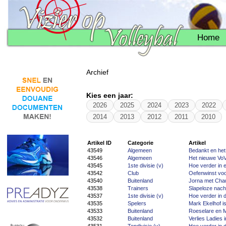
Home
Archief
Kies een jaar:
2026
2025
2024
2023
2022
2014
2013
2012
2011
2010
Artikel ID
Categorie
Artikel
43549
Algemeen
Bedankt en het
43546
Algemeen
Het nieuwe Vo
43545
1ste divisie (v)
Hoe verder in e
43542
Club
Oefenwinst voo
43540
Buitenland
Jorna met Chau
43538
Trainers
Slapeloze nach
43537
1ste divisie (v)
Hoe verder in d
43535
Spelers
Mark Ekelhof is
43533
Buitenland
Roeselare en M
43532
Buitenland
Verlies Ladies 