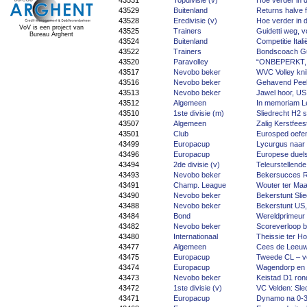
43531
Topdivisie (v)
Hoe verder in d
43529
Buitenland
Returns halve f
43528
Eredivisie (v)
Hoe verder in d
VoV is een project van
43525
Trainers
Guidetti weg, v
Bureau Arghent
43524
Buitenland
Competitie Ital
43522
Trainers
Bondscoach Guid
43520
Paravolley
“ONBEPERKT, d
43517
Nevobo beker
WVC Volley kni
43516
Nevobo beker
Gehavend Peel
43513
Nevobo beker
Jawel hoor, US
43512
Algemeen
In memoriam L
43510
1ste divisie (m)
Sliedrecht H2 s
43507
Algemeen
Zalig Kerstfee
43501
Club
Eurosped oefen
43499
Europacup
Lycurgus naar 
43496
Europacup
Europese duel
43494
2de divisie (v)
Teleurstellende
43493
Nevobo beker
Bekersucces R
43491
Champ. League
Wouter ter Maa
43490
Nevobo beker
Bekerstunt Slie
43488
Nevobo beker
Bekerstunt US,
43484
Bond
Wereldprimeur
43482
Nevobo beker
Scoreverloop b
43480
Internationaal
Theissie ter Ho
43477
Algemeen
Cees de Leeuw 
43475
Europacup
Tweede CL – ve
43474
Europacup
Wagendorp en 
43473
Nevobo beker
Keistad D1 ron
43472
1ste divisie (v)
VC Velden: Sle
43471
Europacup
Dynamo na 0-3 