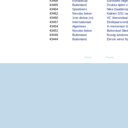
43468
Europacup
Eurosped uitge
43465
Buitenland
Drukke tijden v
43464
Speelsters
Nika Daaldero
43462
Nevobo beker
Kalinko DS1 na
43460
1ste divisie (m)
VC Voerendaal 
43457
Internationaal
Eindejaarsrond
43454
Algemeen
In memoriam G
43451
Nevobo beker
Bekerduel Slied
43446
Buitenland
Rustig weekend
43444
Buitenland
Eerste winst N
Home
Teams