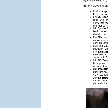
bij volleybal altijd 
Bij het volleybal is 
01>
Uw eigen
In dit vrije
02>
VC Snee
in de Sneker
03>
Orion v
eronder te h
04>
Apollo 8
lastig maakt
Goede raad i
05>
Sliedre
de verhuizin
voor de topp
06>
Rivo vs.
knetteren en 
07>
Keistad
toe? Wordt d
zover is in 
08>
VC Zwol
twee punten,
verwachten.
09>
Peelpus
duel tussen 
VCN Dames3 
10>
De Burg
van de punte
glazen bol is