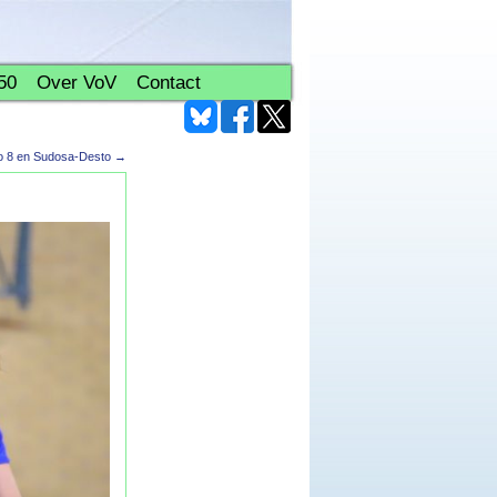
50
Over VoV
Contact
lo 8 en Sudosa-Desto
→