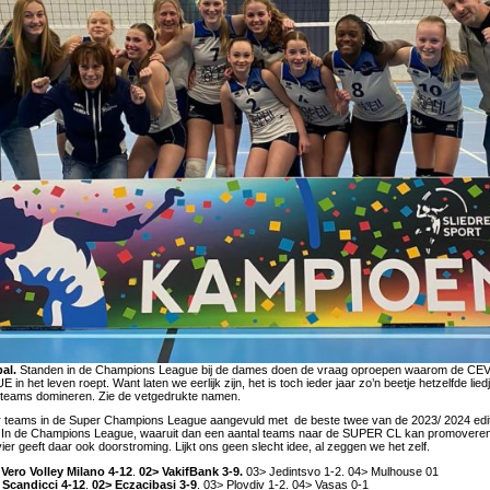
al.
Standen in de Champions League bij de dames doen de vraag oproepen waarom de C
et leven roept. Want laten we eerlijk zijn, het is toch ieder jaar zo’n beetje hetzelfde liedj
e teams domineren. Zie de vetgedrukte namen.
r teams in de Super Champions League aangevuld met de beste twee van de 2023/ 2024 edi
. In de Champions League, waaruit dan een aantal teams naar de SUPER CL kan promovere
 vier geeft daar ook doorstroming. Lijkt ons geen slecht idee, al zeggen we het zelf.
 Vero Volley Milano 4-12
.
02> VakifBank 3-9.
03> Jedintsvo 1-2. 04> Mulhouse 01
 Scandicci 4-12
.
02> Eczacibasi 3-9
. 03> Plovdiv 1-2. 04> Vasas 0-1