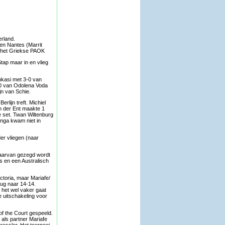
rland.
en Nantes (Marrit
t het Griekse PAOK
tap maar in en vlieg
nkasi met 3-0 van
3-0 van Odolena Voda
n van Schie.
rlijn treft. Michiel
an der Ent maakte 1
de set. Twan Wiltenburg
inga kwam niet in
er vliegen (naar
waarvan gezegd wordt
ns en een Australisch
ictoria, maar Mariafe/
rug naar 14-14.
 het wel vaker gaat
e uitschakeling voor
f the Court gespeeld.
als partner Mariafe