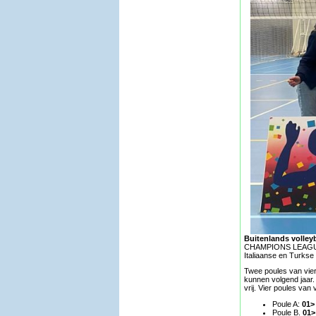
Buitenlands volleyb
CHAMPIONS LEAGUE in h
Italiaanse en Turks
Twee poules van vie
kunnen volgend jaar
vrij. Vier poules van
Poule A:
01>
Poule B.
01>