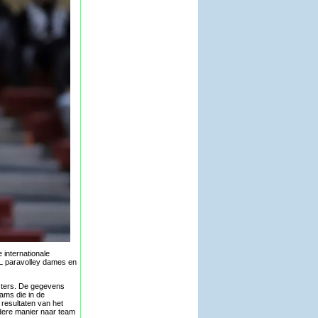
 internationale
mNL paravolley dames en
elsters. De gegevens
ams die in de
resultaten van het
ndere manier naar team