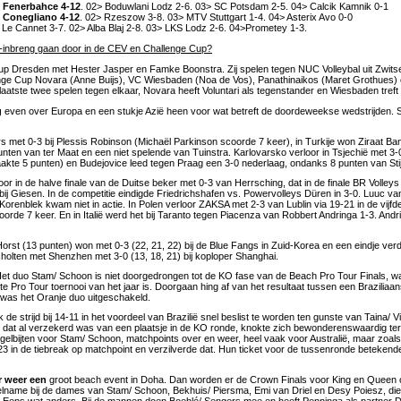
 Fenerbahce 4-12
. 02> Boduwlani Lodz 2-6. 03> SC Potsdam 2-5. 04> Calcik Kamnik 0-1
 Conegliano 4-12
. 02> Rzeszow 3-8. 03> MTV Stuttgart 1-4. 04> Asterix Avo 0-0
 Le Cannet 3-7. 02> Alba Blaj 2-8. 03> LKS Lodz 2-6. 04>Prometey 1-3.
inbreng gaan door in de CEV en Challenge Cup?
p Dresden met Hester Jasper en Famke Boonstra. Zij spelen tegen NUC Volleybal uit Zwitse
nge Cup Novara (Anne Buijs), VC Wiesbaden (Noa de Vos), Panathinaikos (Maret Grothues) 
laatste twee spelen tegen elkaar, Novara heeft Voluntari als tegenstander en Wiesbaden tref
g
even over Europa en een stukje Azië heen voor wat betreft de doordeweekse wedstrijden. S
rs met 0-3 bij Plessis Robinson (Michaël Parkinson scoorde 7 keer), in Turkije won Ziraat Ba
unten van ter Maat en een niet spelende van Tuinstra. Karlovarsko verloor in Tsjechië met 
te 5 punten) en Budejovice leed tegen Praag een 3-0 nederlaag, ondanks 8 punten van Stij
or in de halve finale van de Duitse beker met 0-3 van Herrsching, dat in de finale BR Volleys Be
bij Giesen. In de competitie eindigde Friedrichshafen vs. Powervolleys Düren in 3-0. Luuc v
 Korenblek kwam niet in actie. In Polen verloor ZAKSA met 2-3 van Lublin via 19-21 in de vijf
orde 7 keer. En in Italië werd het bij Taranto tegen Piacenza van Robbert Andringa 1-3. Andr
Horst (13 punten) won met 0-3 (22, 21, 22) bij de Blue Fangs in Zuid-Korea en een eindje verd
Scholten met Shenzhen met 3-0 (13, 18, 21) bij koploper Shanghai.
Het duo Stam/ Schoon is niet doorgedrongen tot de KO fase van de Beach Pro Tour Finals, 
kste Pro Tour toernooi van het jaar is. Doorgaan hing af van het resultaat tussen een Braziliaa
n was het Oranje duo uitgeschakeld.
k de strijd bij 14-11 in het voordeel van Brazilië snel beslist te worden ten gunste van Taina/ V
, dat al verzekerd was van een plaatsje in de KO ronde, knokte zich bewonderenswaardig te
elbijten voor Stam/ Schoon, matchpoints over en weer, heel vaak voor Australië, maar zoals
-23 in de tiebreak op matchpoint en verzilverde dat. Hun ticket voor de tussenronde betekend
r weer een
groot beach event in Doha. Dan worden er de Crown Finals voor King en Queen o
name bij de dames van Stam/ Schoon, Bekhuis/ Piersma, Emi van Driel en Desy Poiesz, die 