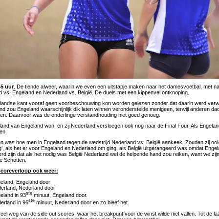
45 uur
. De tiende alweer, waarin we even een uitstapje maken naar het damesvoetbal, met 
d vs. Engeland en Nederland vs. België. De duels met een kippenvel ontknoping.
andse kant vooraf geen voorbeschouwing kon worden gelezen zonder dat daarin werd verw
and zou Engeland waarschijnlijk dik laten winnen veronderstelde menigeen, terwijl anderen dach
ren. Daarvoor was de onderlinge verstandhouding niet goed genoeg.
tland van Engeland won, en zij Nederland versloegen ook nog naar de Final Four. Als Engela
en.
n was hoe men in Engeland tegen de wedstrijd Nederland vs. België aankeek. Zouden zij o
ng’, als het er voor Engeland en Nederland om ging, als België uitgerangeerd was omdat Enge
rd zijn dat als het nodig was België Nederland wel de helpende hand zou reiken, want we zijn
e Schotten.
coreverloop ook weer:
eland, Engeland door
erland, Nederland door
ste
eland in 93
minuut, Engeland door.
ste
erland in 96
minuut, Nederland door en zo bleef het.
eel weg van de side out scores, waar het breakpunt voor de winst wilde niet vallen. Tot de laat