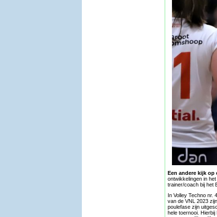
Een andere kijk op 
ontwikkelingen in het
trainer/coach bij het
In Volley Techno nr. 
van de VNL 2023 zijn
poulefase zijn uitge
hele toernooi. Hierb