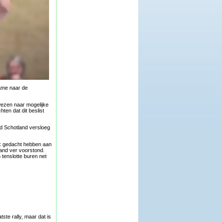
name naar de
ezen naar mogelijke
ten dat dit beslist
nd Schotland versloeg
ok gedacht hebben aan
land ver voorstond.
 tenslotte buren net
ste rally, maar dat is