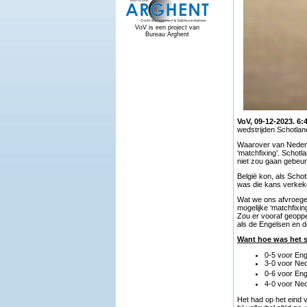
VoV is een project van
Bureau Arghent
VoV, 09-12-2023. 6:
wedstrijden Schotlan
Waarover van Nederl
‘matchfixing’. Schotl
niet zou gaan gebeu
België kon, als Scho
was die kans verkek
Wat we ons afvroege
mogelijke ‘matchfixi
Zou er vooraf geoppe
als de Engelsen en d
Want hoe was het s
0-5 voor Eng
3-0 voor Ned
0-6 voor Eng
4-0 voor Ned
Het had op het eind v