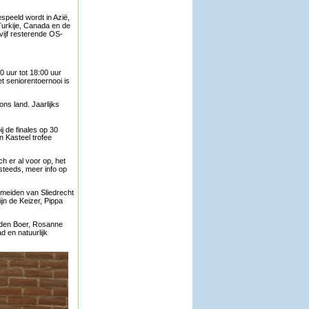
speeld wordt in Azië,
urkije, Canada en de
vijf resterende OS-
 uur tot 18:00 uur
t seniorentoernooi is
ns land. Jaarlijks
ij de finales op 30
n Kasteel trofee
ch er al voor op, het
steeds, meer info op
meiden van Sliedrecht
jn de Keizer, Pippa
h den Boer, Rosanne
 en natuurlijk