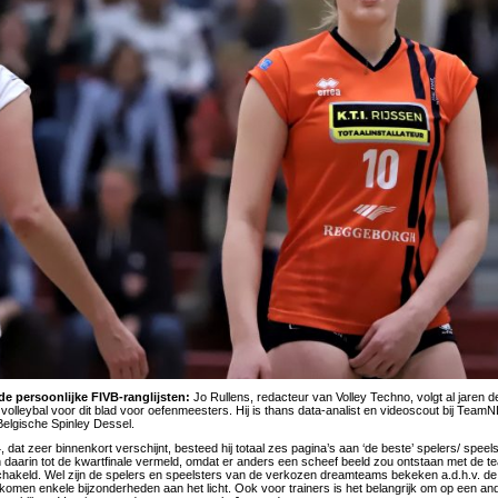
de persoonlijke FIVB-ranglijsten:
Jo Rullens, redacteur van Volley Techno, volgt al jaren de
 volleybal voor dit blad voor oefenmeesters. Hij is thans data-analist en videoscout bij Tea
 Belgische Spinley Dessel.
4, dat zeer binnenkort verschijnt, besteed hij totaal zes pagina’s aan ‘de beste’ spelers/ spe
 daarin tot de kwartfinale vermeld, omdat er anders een scheef beeld zou ontstaan met de te
schakeld. Wel zijn de spelers en speelsters van de verkozen dreamteams bekeken a.d.h.v. de 
ij komen enkele bijzonderheden aan het licht. Ook voor trainers is het belangrijk om op een a