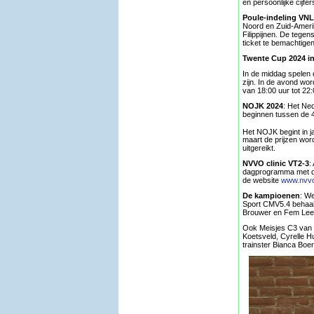
en persoonlijke cijfer
Poule-indeling VN
Noord en Zuid-Ameri
Filippijnen. De tege
ticket te bemachtigen
Twente Cup 2024 in
In de middag spelen 
zijn. In de avond wo
van 18:00 uur tot 22:
NOJK 2024
: Het Ne
beginnen tussen de 45
Het NOJK begint in j
maart de prijzen word
uitgereikt.
NVVO clinic VT2-3
:
dagprogramma met de 
de website
www.nvvo
De kampioenen
: W
Sport CMV5.4 behaalde
Brouwer en Fem Lee
Ook Meisjes C3 van S
Koetsveld, Cyrelle H
trainster Bianca Boe