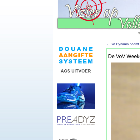
←
SV Dynamo neemt vo
De VoV Weeke