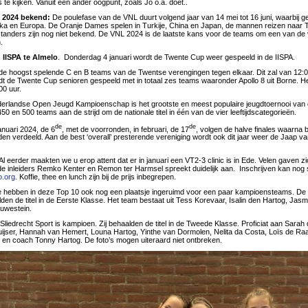
s te kijken. Vanuit een ander oogpunt, zoals Jo o.a. doet..
L 2024 bekend:
De poulefase van de VNL duurt volgend jaar van 14 mei tot 16 juni, waarbij ge
ka en Europa. De Oranje Dames spelen in Turkije, China en Japan, de mannen reizen naar T
nstanders zijn nog niet bekend. De VNL 2024 is de laatste kans voor de teams om een van de 
.
 IISPA te Almelo
. Donderdag 4 januari wordt de Twente Cup weer gespeeld in de IISPA.
de hoogst spelende C en B teams van de Twentse verengingen tegen elkaar. Dit zal van 12:00
rdt de Twente Cup senioren gespeeld met in totaal zes teams waaronder Apollo 8 uit Borne. He
00 uur.
derlandse Open Jeugd Kampioenschap is het grootste en meest populaire jeugdtoernooi van o
0 en 500 teams aan de strijd om de nationale titel in één van de vier leeftijdscategorieën.
de
de
anuari 2024, de 6
, met de voorronden, in februari, de 17
, volgen de halve finales waarna b
en verdeeld. Aan de best ‘overall’ presterende vereniging wordt ook dit jaar weer de Jaap va
 Al eerder maakten we u erop attent dat er in januari een VT2-3 clinic is in Ede. Velen gaven zi
inleiders Remko Kenter en Remon ter Harmsel spreekt duidelijk aan. Inschrijven kan nog 
.org
. Koffie, thee en lunch zijn bij de prijs inbegrepen.
e hebben in deze Top 10 ook nog een plaatsje ingeruimd voor een paar kampioensteams. De 
n de titel in de Eerste Klasse. Het team bestaat uit Tess Korevaar, Isalin den Hartog, Jasmi
uwestein.
liedrecht Sport is kampioen. Zij behaalden de titel in de Tweede Klasse. Proficiat aan Sara
uijser, Hannah van Hemert, Louna Hartog, Yinthe van Dormolen, Nelita da Costa, Loïs de Raad
r en coach Tonny Hartog. De foto’s mogen uiteraard niet ontbreken.