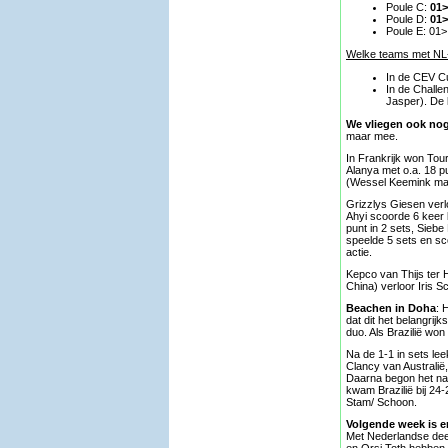
Poule C:
01>
Poule D:
01>
Poule E: 01>
Welke teams met NL-
In de CEV Cu
In de Challe
Jasper). De 
We vliegen ook no
maar mee.
In Frankrijk won Tou
Alanya met o.a. 18 p
(Wessel Keemink maak
Grizzlys Giesen verlo
Ahyi scoorde 6 keer 
punt in 2 sets, Siebe
speelde 5 sets en sco
actie.
Kepco van Thijs ter 
China) verloor Iris 
Beachen in Doha
: 
dat dit het belangrij
duo. Als Brazilië wo
Na de 1-1 in sets lee
Clancy van Australië
Daarna begon het nag
kwam Brazilië bij 24
Stam/ Schoon.
Volgende week is e
Met Nederlandse deel