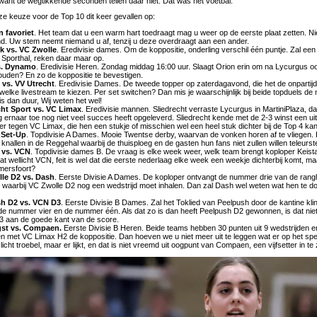
zo, want de wegtikkende seconden tellen daar niet. Dat was het voetbal.
onze keuze voor de Top 10 dit keer gevallen op:
 favoriet
. Het team dat u een warm hart toedraagt mag u weer op de eerste plaat zetten. N
 land. Uw stem neemt niemand u af, tenzij u deze overdraagt aan een ander.
k vs. VC Zwolle
. Eredivisie dames. Om de koppositie, onderling verschil één puntje. Zal e
 Sporthal, reken daar maar op.
s. Dynamo
. Eredivisie Heren. Zondag middag 16:00 uur. Slaagt Orion erin om na Lycurgus
ouden? En zo de koppositie te bevestigen.
 vs. VV Utrecht
. Eredivisie Dames. De tweede topper op zaterdagavond, die het de onpartijdi
 welke livestream te kiezen. Per set switchen? Dan mis je waarschijnlijk bij beide topduels 
s dan duur, Wij weten het wel!
cht Sport vs. VC Limax
. Eredivisie mannen. Sliedrecht verraste Lycurgus in MartiniPlaza, da
g ernaar toe nog niet veel succes heeft opgeleverd. Sliedrecht kende met de 2-3 winst een u
er tegen VC Limax, die hen een stukje of misschien wel een heel stuk dichter bij de Top 4 ka
 Set-Up
. Topdivisie A Dames. Mooie Twentse derby, waarvan de vonken horen af te vliegen.
knallen in de Reggehal waarbij de thuisploeg en de gasten hun fans niet zullen willen teleurste
 vs. VCN
. Topdivisie dames B. De vraag is elke week weer, welk team brengt koploper Keist
at wellicht VCN, feit is wel dat die eerste nederlaag elke week een weekje dichterbij komt, ma
Amersfoort?
le D2 vs. Dash
. Eerste Divisie A Dames. De koploper ontvangt de nummer drie van de ranglij
 waarbij VC Zwolle D2 nog een wedstrijd moet inhalen. Dan zal Dash wel weten wat hen te 
h D2 vs. VCN D3
. Eerste Divisie B Dames. Zal het Toklied van Peelpush door de kantine kli
de nummer vier en de nummer één. Als dat zo is dan heeft Peelpush D2 gewonnen, is dat niet 
aan de goede kant van de score.
st vs. Compaen.
Eerste Divisie B Heren. Beide teams hebben 30 punten uit 9 wedstrijden e
n met VC Limax H2 de koppositie. Dan hoeven we u niet meer uit te leggen wat er op het spel
 licht troebel, maar er lijkt, en dat is niet vreemd uit oogpunt van Compaen, een vijfsetter in te z