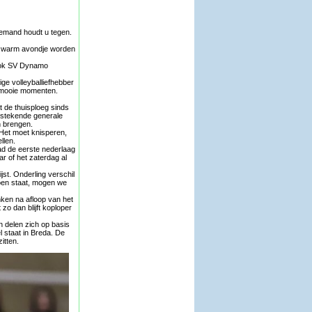
iemand houdt u tegen.
en warm avondje worden
 ook SV Dynamo
ge volleyballiefhebber
de mooie momenten.
t de thuisploeg sinds
itstekende generale
n brengen.
 Het moet knisperen,
llen.
ad de eerste nederlaag
ar of het zaterdag al
st. Onderling verschil
doen staat, mogen we
nken na afloop van het
zo dan blijft koploper
n delen zich op basis
 staat in Breda. De
itten.