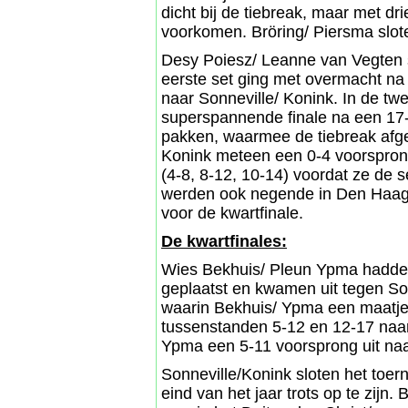
dicht bij de tiebreak, maar met dr
voorkomen. Bröring/ Piersma slote
Desy Poiesz/ Leanne van Vegten 
eerste set ging met overmacht na
naar Sonneville/ Konink. In de t
superspannende finale na een 17-
pakken, waarmee de tiebreak afg
Konink meteen een 0-4 voorsprong 
(4-8, 8-12, 10-14) voordat ze de 
werden ook negende in Den Haag e
voor de kwartfinale.
De kwartfinales:
Wies Bekhuis/ Pleun Ypma hadden 
geplaatst en kwamen uit tegen Son
waarin Bekhuis/ Ypma een maatje t
tussenstanden 5-12 en 12-17 naa
Ypma een 5-11 voorsprong uit naar
Sonneville/Konink sloten het toern
eind van het jaar trots op te zijn