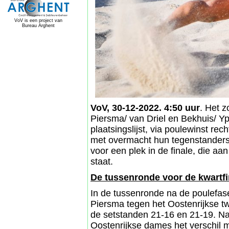
VoV is een project van
Bureau Arghent
VoV, 30-12-2022. 4:50 uur
. Het 
Piersma/ van Driel en Bekhuis/ 
plaatsingslijst, via poulewinst re
met overmacht hun tegenstanders
voor een plek in de finale, die a
staat.
De tussenronde voor de kwartfi
In de tussenronde na de poulefas
Piersma tegen het Oostenrijkse twe
de setstanden 21-16 en 21-19. Na
Oostenrijkse dames het verschil 