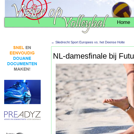
Home
←
Sliedrecht Sport Europees vs. het Deense Holte
NL-damesfinale bij Fut