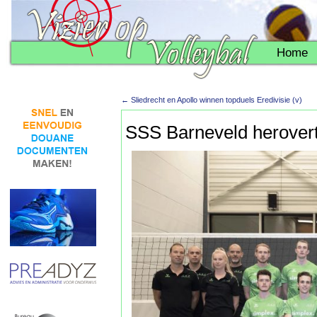
Home
←
Sliedrecht en Apollo winnen topduels Eredivisie (v)
SSS Barneveld herovert 