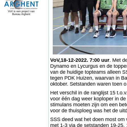
VoV is een project van
Bureau Arghent
VoV,18-12-2022. 7:00 uur
. Met d
Dynamo en Lycurgus en de toppe
van de huidige topteams alleen SS
tegen PDK Huizen, waarvan in B
oktober. Setstanden waren toen o
Het verschil in de ranglijst 15 t.o
voor één dag weer koploper in de
stimulans moeten zijn om een bete
voor de thuisploeg was het de uit
SSS deed wat het doen most om w
met 1-3 via de setstanden 19-25,