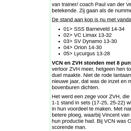
van trainer/ coach Paul van der Ve
betekende. Zij gaan als de numme
De stand aan kop is nu met vanda
01> SSS Barneveld 14-34
02> VC Limax 13-32
03> SV Dynamo 13-30
04> Orion 14-30
05> Lycurgus 13-28
VCN en ZVH stonden met 8 punt
verloor ZVH meer, hetgeen hen tot
duel maakte. Niet de rode lantaa
nieuwe jaar, dat was de inzet en 
bovenburen dichten.
Het werd een zege voor ZVH, die d
1-1 stand in sets (17-25, 25-22) 
in hun voordeel te maken. Met n
betere ploeg, waarbij Vincent van 
hun productie had. Bij VCN was 
scorende man.