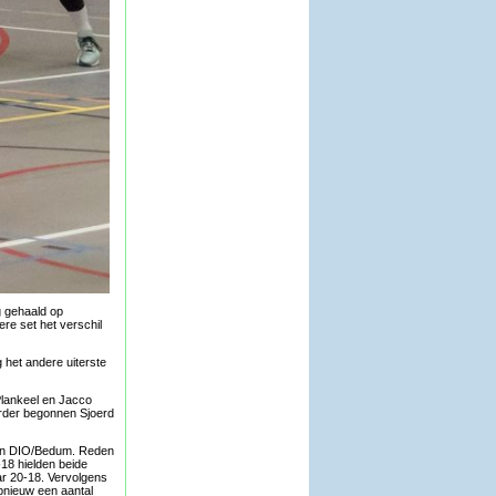
g gehaald op
re set het verschil
 het andere uiterste
Plankeel en Jacco
erder begonnen Sjoerd
 van DIO/Bedum. Reden
18 hielden beide
ar 20-18. Vervolgens
pnieuw een aantal