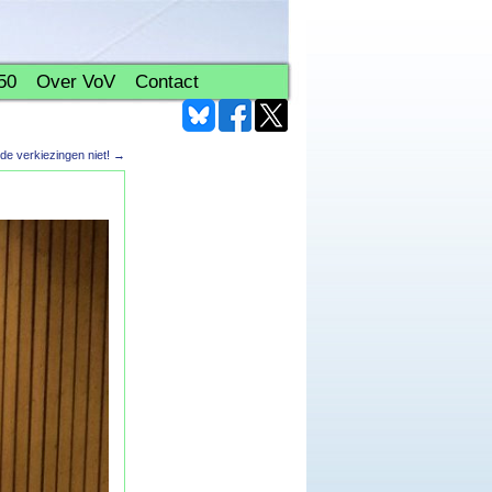
50
Over VoV
Contact
de verkiezingen niet!
→