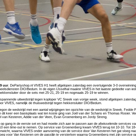
29 uur
. DePartyshop.nl VIVES H1 heeft afgelopen zaterdag een overtuigende 3-0 overwinnin
sdiensten DIO/Bedum. In de eigen IJsselhal maakte VIVES in het laatste gedeelte van iede
hekkensluiter door de sets met 25-21, 25-19 en nogmaals 25-19 te winnen.
n spannende uitwedstrijd tegen koploper VC Sneek van vorige week, stond afgelopen zaterdag
r VIVES, namelijk de thuiswedstrijd tegen hekkensluiter DIO/Bedum.
on de wedstrijd met een aantal wijzigingen ten opzichte van de wedstrijd in Sneek. Fedde 
dit keer een basisplaats wat ten koste ging van Joël van der Schans en Thomas Rosier. V
l van Kesteren, Addie van der Veen, Evan Groenenberg en Jordy Streng.
 op gang in de eerste set en had moeite zich aan te passen aan de afwisselende services
10 een time-out te nemen. Op service van Groenenberg kwam VIVES terug tot 10-10. Tot 18-
enwicht, waarna VIVES onder aanvoering van de service door Van Kesteren het gat sloeg na
oeg voor Van Kesteren om de passlijn te versterken waarna Groenenberg met zijn service o