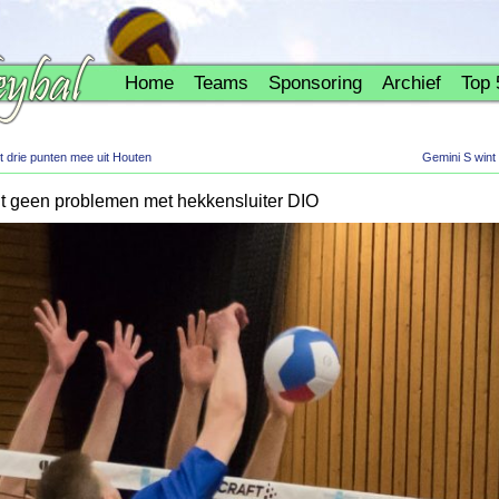
Home
Teams
Sponsoring
Archief
Top 
t drie punten mee uit Houten
Gemini S wint 
 geen problemen met hekkensluiter DIO