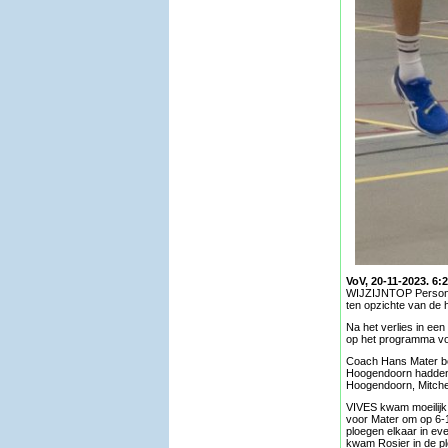
VoV, 20-11-2023. 6:
WIJZIJNTOP Personeel
ten opzichte van de 
Na het verlies in ee
op het programma voo
Coach Hans Mater beg
Hoogendoorn hadden 
Hoogendoorn, Mitche
VIVES kwam moeilijk
voor Mater om op 6-
ploegen elkaar in ev
kwam Rosier in de pl