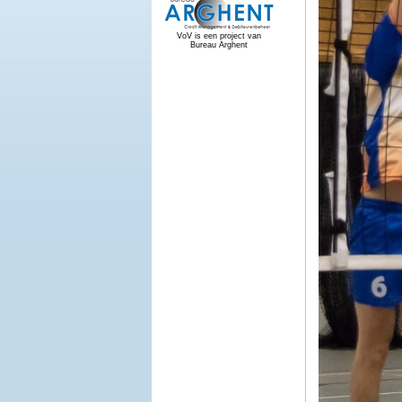
VoV is een project van
Bureau Arghent