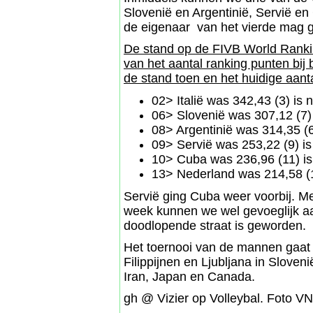
Slovenië en Argentinië, Servië en
de eigenaar van het vierde mag
De stand op de FIVB World Ranki
van het aantal ranking punten bij
de stand toen en het huidige aant
02> Italië was 342,43 (3) is 
06> Slovenië was 307,12 (7)
08> Argentinië was 314,35 (6
09> Servië was 253,22 (9) i
10> Cuba was 236,96 (11) is
13> Nederland was 214,58 (1
Servië ging Cuba weer voorbij. M
week kunnen we wel gevoeglijk aa
doodlopende straat is geworden.
Het toernooi van de mannen gaat 
Filippijnen en Ljubljana in Sloveni
Iran, Japan en Canada.
gh @ Vizier op Volleybal. Foto VN