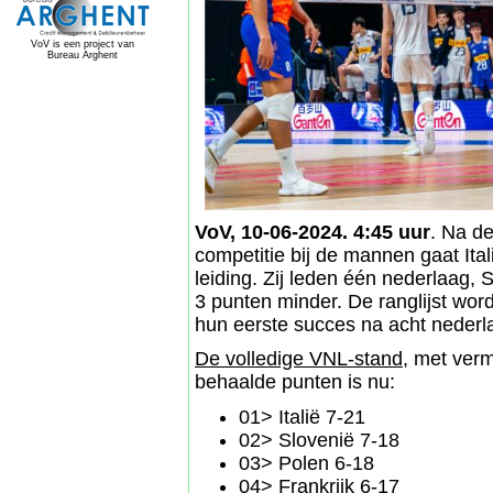
VoV is een project van
Bureau Arghent
VoV, 10-06-2024. 4:45 uur
. Na d
competitie bij de mannen gaat Ital
leiding. Zij leden één nederlaag, 
3 punten minder. De ranglijst word
hun eerste succes na acht nederl
De volledige VNL-stand
, met ver
behaalde punten is nu:
01> Italië 7-21
02> Slovenië 7-18
03> Polen 6-18
04> Frankrijk 6-17